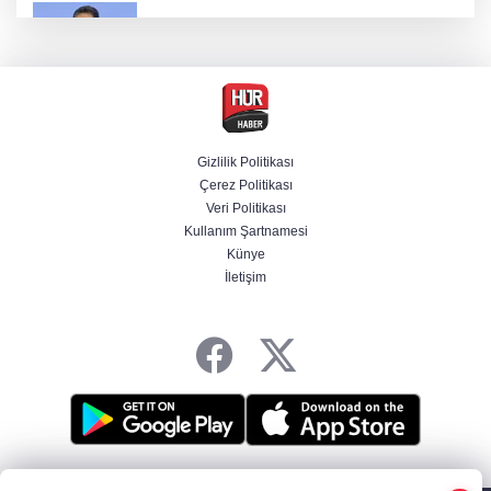
Bakan Yumaklı duyurdu! Çiftçilere ödemeler
bugün yapılıyor
Hür Ağbaba soruşturmasında MASAK para
hareketlerini inceledi
Gizlilik Politikası
Çerez Politikası
Bakan Gürlek: Kanunda şehitleri incitecek
Veri Politikası
düzenleme yok
Kullanım Şartnamesi
Künye
İletişim
Piyasalarda haftanın kazandıranları belli oldu
HABER YAZILIMI
ve TURKTICARET.NET projesidir Copyright© 2006-2026