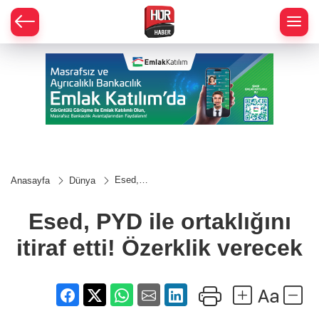
Esed,
Anasayfa
Dünya
PYD ile
ortaklığını
itiraf etti!
Esed, PYD ile ortaklığını
Özerklik
verecek
itiraf etti! Özerklik verecek