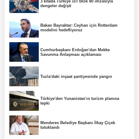
3 kıtada Türkiye izi! Blok 80 imzasıyla
dengeler değişti
Bakan Bayraktar: Ceyhan için Rotterdam
modelini hedefliyoruz
Cumhurbaşkanı Erdoğan'dan Mekke
Savunma Anlaşması açıklaması
Tuzla'daki inşaat şantiyesinde yangın
Türkiye'den Yunanistan'ın turizm planına
tepki
Menderes Belediye Başkanı İlkay Çiçek
tutuklandı