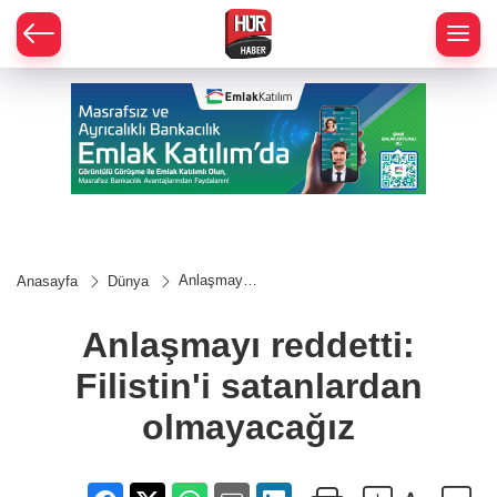
Anlaşmayı
Anasayfa
Dünya
reddetti:
Filistin'i
satanlardan
Anlaşmayı reddetti:
olmayacağız
Filistin'i satanlardan
olmayacağız