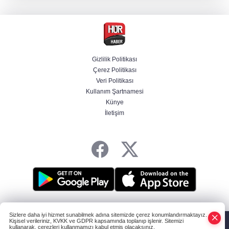
bugün yapılıyor
Hür Ağbaba soruşturmasında MASAK para
hareketlerini inceledi
Gizlilik Politikası
Çerez Politikası
Bakan Gürlek: Kanunda şehitleri incitecek
Veri Politikası
düzenleme yok
Kullanım Şartnamesi
Künye
İletişim
Piyasalarda haftanın kazandıranları belli oldu
HABER YAZILIMI
ve TURKTICARET.NET projesidir Copyright© 2006-2026
Sizlere daha iyi hizmet sunabilmek adına sitemizde çerez konumlandırmaktayız.
Tüm hakları saklıdır.
Kişisel verileriniz, KVKK ve GDPR kapsamında toplanıp işlenir. Sitemizi
kullanarak, çerezleri kullanmamızı kabul etmiş olacaksınız.