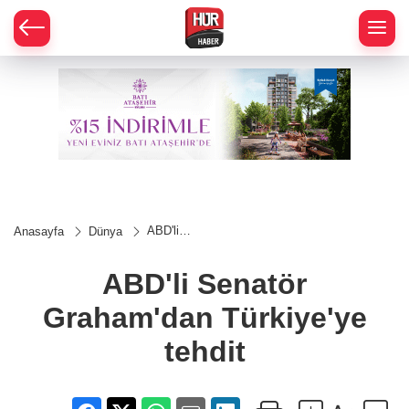
ABD'li
Anasayfa
Dünya
Senatör
Graham'dan
Türkiye'ye
ABD'li Senatör
tehdit
Graham'dan Türkiye'ye
tehdit