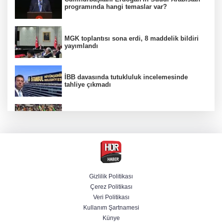
programında hangi temaslar var?
MGK toplantısı sona erdi, 8 maddelik bildiri
yayımlandı
İBB davasında tutukluluk incelemesinde
tahliye çıkmadı
Beşiktaş 10 kişiyle Hradec Kralove'yi
deplasmanda yendi
Venezuela'da iktidar partisi ile muhalefet
mutabık kaldı
Gizlilik Politikası
Çerez Politikası
Derin taarruz, yüksek hassasiyet! Bayraktar
Veri Politikası
AKINCI TİHA TOLUN P ile vurdu
Kullanım Şartnamesi
Künye