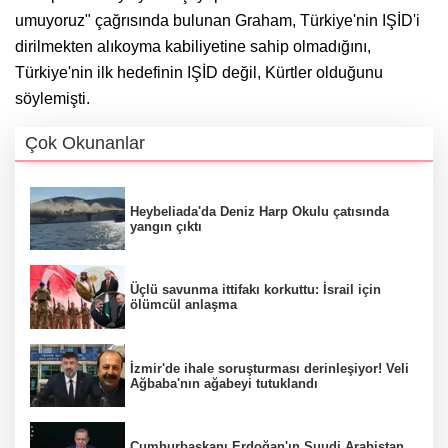
umuyoruz" çağrısında bulunan Graham, Türkiye'nin IŞİD'i
dirilmekten alıkoyma kabiliyetine sahip olmadığını,
Türkiye'nin ilk hedefinin IŞİD değil, Kürtler olduğunu
söylemişti.
Çok Okunanlar
Heybeliada'da Deniz Harp Okulu çatısında
yangın çıktı
Üçlü savunma ittifakı korkuttu: İsrail için
ölümcül anlaşma
İzmir'de ihale soruşturması derinleşiyor! Veli
Ağbaba'nın ağabeyi tutuklandı
Cumhurbaşkanı Erdoğan'ın Suudi Arabistan