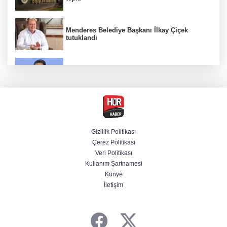
Menderes Belediye Başkanı İlkay Çiçek
tutuklandı
Bakan Yumaklı duyurdu! Çiftçilere ödemeler
bugün yapılıyor
Hür Ağbaba soruşturmasında MASAK para
hareketlerini inceledi
Gizlilik Politikası
Çerez Politikası
Bakan Gürlek: Kanunda şehitleri incitecek
Veri Politikası
düzenleme yok
Kullanım Şartnamesi
Künye
İletişim
Piyasalarda haftanın kazandıranları belli oldu