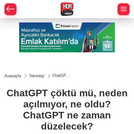
ChatGPT
Anasayfa
Teknoloji
çöktü mü,
neden
açılmıyor,
ChatGPT çöktü mü, neden
ne oldu?
ChatGPT
açılmıyor, ne oldu?
ne zaman
düzelecek?
ChatGPT ne zaman
düzelecek?