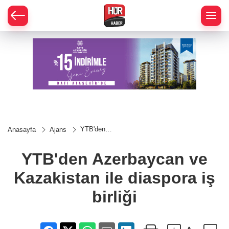
YTB'den
Anasayfa
Ajans
Azerbaycan
ve
Kazakistan
YTB'den Azerbaycan ve
ile diaspora
iş birliği
Kazakistan ile diaspora iş
birliği