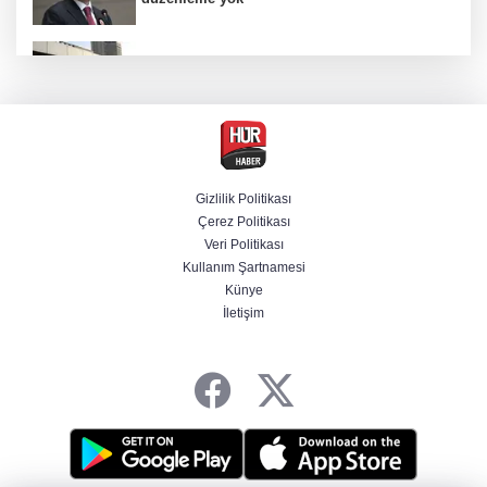
Türkiye'den Yunanistan'ın turizm planına
tepki
Derin taarruz, yüksek hassasiyet! Bayraktar
AKINCI TİHA TOLUN P ile vurdu
Gizlilik Politikası
Çerez Politikası
Menderes Belediye Başkanı İlkay Çiçek
Veri Politikası
tutuklandı
Kullanım Şartnamesi
Künye
İletişim
Hür Ağbaba soruşturmasında MASAK para
hareketlerini inceledi