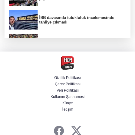
İBB davasında tutukluluk incelemesinde
tahliye çıkmadı
Beşiktaş 10 kişiyle Hradec Kralove'yi
deplasmanda yendi
Venezuela'da iktidar partisi ile muhalefet
mutabık kaldı
Gizlilik Politikası
Çerez Politikası
Derin taarruz, yüksek hassasiyet! Bayraktar
Veri Politikası
AKINCI TİHA TOLUN P ile vurdu
Kullanım Şartnamesi
Künye
İletişim
BM'nin teklifine Türk tarafından kabul,
Rumlardan ret