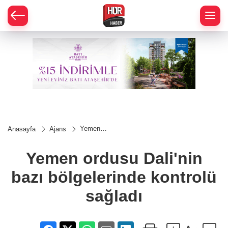
Yemen
Anasayfa
Ajans
ordusu
Dali'nin
bazı
Yemen ordusu Dali'nin
bölgelerinde
kontrolü
bazı bölgelerinde kontrolü
sağladı
sağladı