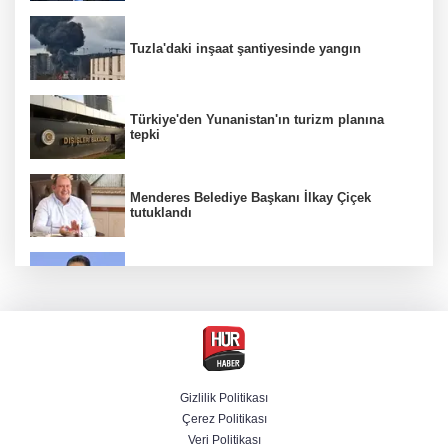
Tuzla'daki inşaat şantiyesinde yangın
Türkiye'den Yunanistan'ın turizm planına
tepki
Menderes Belediye Başkanı İlkay Çiçek
tutuklandı
Bakan Yumaklı duyurdu! Çiftçilere ödemeler
bugün yapılıyor
Hür Ağbaba soruşturmasında MASAK para
hareketlerini inceledi
Gizlilik Politikası
Çerez Politikası
Bakan Gürlek: Kanunda şehitleri incitecek
Veri Politikası
düzenleme yok