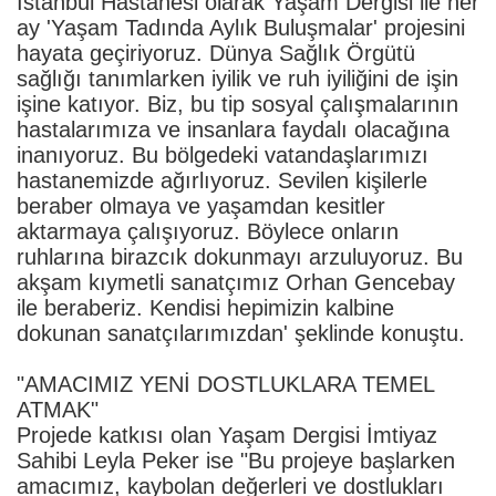
İstanbul Hastanesi olarak Yaşam Dergisi ile her
ay 'Yaşam Tadında Aylık Buluşmalar' projesini
hayata geçiriyoruz. Dünya Sağlık Örgütü
sağlığı tanımlarken iyilik ve ruh iyiliğini de işin
işine katıyor. Biz, bu tip sosyal çalışmalarının
hastalarımıza ve insanlara faydalı olacağına
inanıyoruz. Bu bölgedeki vatandaşlarımızı
hastanemizde ağırlıyoruz. Sevilen kişilerle
beraber olmaya ve yaşamdan kesitler
aktarmaya çalışıyoruz. Böylece onların
ruhlarına birazcık dokunmayı arzuluyoruz. Bu
akşam kıymetli sanatçımız Orhan Gencebay
ile beraberiz. Kendisi hepimizin kalbine
dokunan sanatçılarımızdan' şeklinde konuştu.
"AMACIMIZ YENİ DOSTLUKLARA TEMEL
ATMAK"
Projede katkısı olan Yaşam Dergisi İmtiyaz
Sahibi Leyla Peker ise "Bu projeye başlarken
amacımız, kaybolan değerleri ve dostlukları