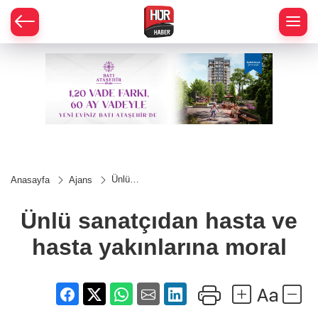
Ünlü
Anasayfa
Ajans
sanatçıdan
hasta ve
hasta
Ünlü sanatçıdan hasta ve
yakınlarına
moral
hasta yakınlarına moral