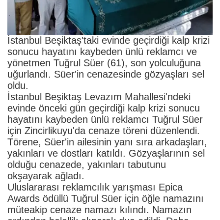
İstanbul Beşiktaş'taki evinde geçirdiği kalp krizi
sonucu hayatını kaybeden ünlü reklamcı ve
yönetmen Tuğrul Süer (61), son yolculuğuna
uğurlandı. Süer'in cenazesinde gözyaşları sel
oldu.
İstanbul Beşiktaş Levazım Mahallesi'ndeki
evinde önceki gün geçirdiği kalp krizi sonucu
hayatını kaybeden ünlü reklamcı Tuğrul Süer
için Zincirlikuyu'da cenaze töreni düzenlendi.
Törene, Süer'in ailesinin yanı sıra arkadaşları,
yakınları ve dostları katıldı. Gözyaşlarının sel
olduğu cenazede, yakınları tabutunu
okşayarak ağladı.
Uluslararası reklamcılık yarışması Epica
Awards ödüllü Tuğrul Süer için öğle namazını
müteakip cenaze namazı kılındı. Namazın