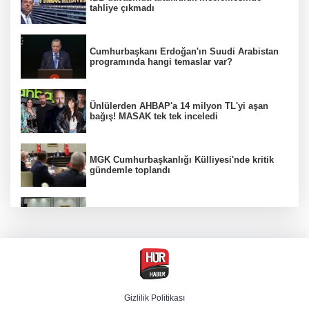
tahliye çıkmadı
Cumhurbaşkanı Erdoğan'ın Suudi Arabistan
programında hangi temaslar var?
Ünlülerden AHBAP'a 14 milyon TL'yi aşan
bağış! MASAK tek tek inceledi
MGK Cumhurbaşkanlığı Külliyesi'nde kritik
gündemle toplandı
MGK toplantısı sona erdi, 8 maddelik bildiri
yayımlandı
Özgür Özel'in Menderes Belediye Başkanı
İlkay Çiçek'e yönelik sözleri yeniden
gündemde
Gizlilik Politikası