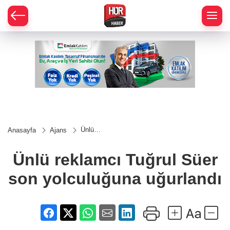
Ünlü
Anasayfa
Ajans
reklamcı
Tuğrul Süer
son
Ünlü reklamcı Tuğrul Süer
yolculuğuna
uğurlandı
son yolculuğuna uğurlandı