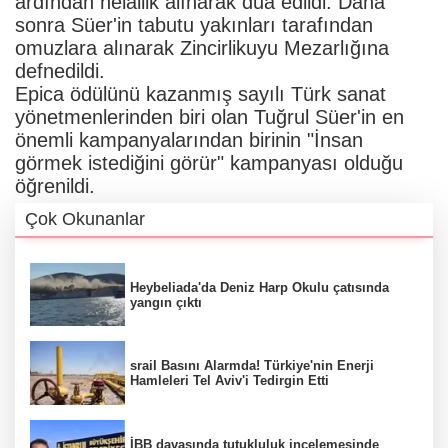
ardından helallik alınarak dua edildi. Daha
sonra Süer'in tabutu yakınları tarafından
omuzlara alınarak Zincirlikuyu Mezarlığına
defnedildi.
Epica ödülünü kazanmış sayılı Türk sanat
yönetmenlerinden biri olan Tuğrul Süer'in en
önemli kampanyalarından birinin "İnsan
görmek istediğini görür" kampanyası olduğu
öğrenildi.
Çok Okunanlar
Heybeliada'da Deniz Harp Okulu çatısında
yangın çıktı
srail Basını Alarmda! Türkiye'nin Enerji
Hamleleri Tel Aviv'i Tedirgin Etti
İBB davasında tutukluluk incelemesinde