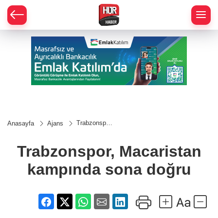
Trabzonspor,
Anasayfa
Ajans
Macaristan
kampında
sona doğru
Trabzonspor, Macaristan
kampında sona doğru