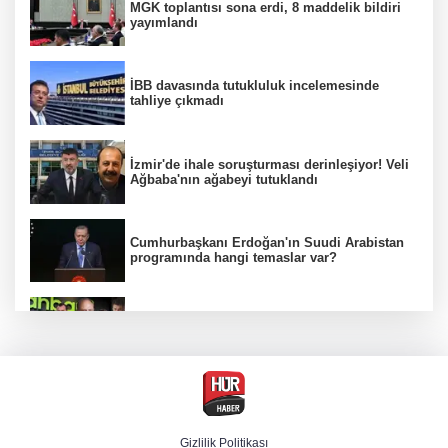
MGK toplantısı sona erdi, 8 maddelik bildiri
yayımlandı
İBB davasında tutukluluk incelemesinde
tahliye çıkmadı
İzmir'de ihale soruşturması derinleşiyor! Veli
Ağbaba'nın ağabeyi tutuklandı
Cumhurbaşkanı Erdoğan'ın Suudi Arabistan
programında hangi temaslar var?
Ünlülerden AHBAP'a 14 milyon TL'yi aşan
bağış! MASAK tek tek inceledi
MGK Cumhurbaşkanlığı Külliyesi'nde kritik
gündemle toplandı
Gizlilik Politikası