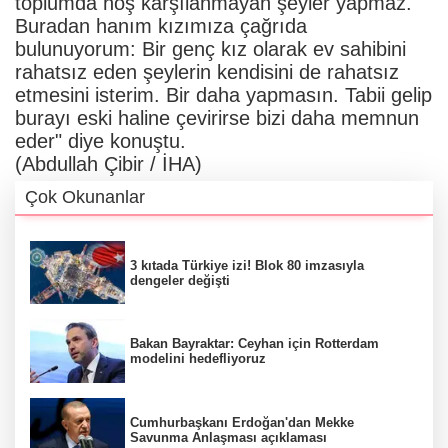
toplumda hoş karşılanmayan şeyler yapmaz.
Buradan hanım kızımıza çağrıda
bulunuyorum: Bir genç kız olarak ev sahibini
rahatsız eden şeylerin kendisini de rahatsız
etmesini isterim. Bir daha yapmasın. Tabii gelip
burayı eski haline çevirirse bizi daha memnun
eder" diye konuştu.
(Abdullah Çibir / İHA)
Çok Okunanlar
3 kıtada Türkiye izi! Blok 80 imzasıyla
dengeler değişti
Bakan Bayraktar: Ceyhan için Rotterdam
modelini hedefliyoruz
Cumhurbaşkanı Erdoğan'dan Mekke
Savunma Anlaşması açıklaması