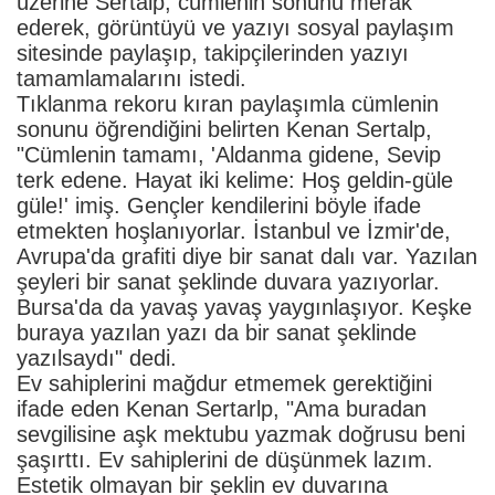
üzerine Sertalp, cümlenin sonunu merak
ederek, görüntüyü ve yazıyı sosyal paylaşım
sitesinde paylaşıp, takipçilerinden yazıyı
tamamlamalarını istedi.
Tıklanma rekoru kıran paylaşımla cümlenin
sonunu öğrendiğini belirten Kenan Sertalp,
"Cümlenin tamamı, 'Aldanma gidene, Sevip
terk edene. Hayat iki kelime: Hoş geldin-güle
güle!' imiş. Gençler kendilerini böyle ifade
etmekten hoşlanıyorlar. İstanbul ve İzmir'de,
Avrupa'da grafiti diye bir sanat dalı var. Yazılan
şeyleri bir sanat şeklinde duvara yazıyorlar.
Bursa'da da yavaş yavaş yaygınlaşıyor. Keşke
buraya yazılan yazı da bir sanat şeklinde
yazılsaydı" dedi.
Ev sahiplerini mağdur etmemek gerektiğini
ifade eden Kenan Sertarlp, "Ama buradan
sevgilisine aşk mektubu yazmak doğrusu beni
şaşırttı. Ev sahiplerini de düşünmek lazım.
Estetik olmayan bir şeklin ev duvarına