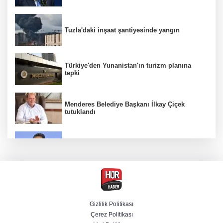
Tuzla'daki inşaat şantiyesinde yangın
Türkiye'den Yunanistan'ın turizm planına
tepki
Menderes Belediye Başkanı İlkay Çiçek
tutuklandı
Bakan Yumaklı duyurdu! Çiftçilere ödemeler
bugün yapılıyor
Hür Ağbaba soruşturmasında MASAK para
hareketlerini inceledi
Gizlilik Politikası
Çerez Politikası
Bakan Gürlek: Kanunda şehitleri incitecek