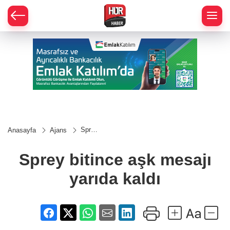
Sprey
Anasayfa
Ajans
bitince
aşk
mesajı
Sprey bitince aşk mesajı
yarıda
kaldı
yarıda kaldı