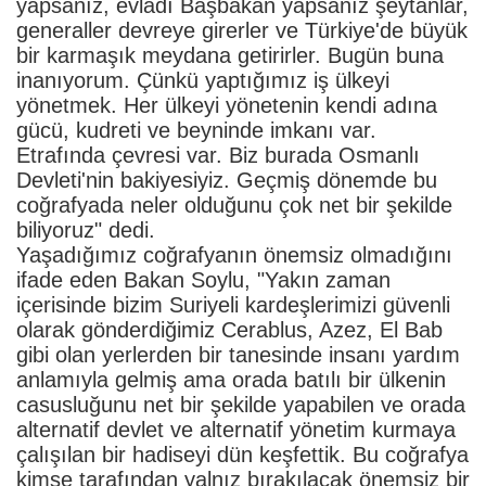
yapsanız, evladı Başbakan yapsanız şeytanlar,
generaller devreye girerler ve Türkiye'de büyük
bir karmaşık meydana getirirler. Bugün buna
inanıyorum. Çünkü yaptığımız iş ülkeyi
yönetmek. Her ülkeyi yönetenin kendi adına
gücü, kudreti ve beyninde imkanı var.
Etrafında çevresi var. Biz burada Osmanlı
Devleti'nin bakiyesiyiz. Geçmiş dönemde bu
coğrafyada neler olduğunu çok net bir şekilde
biliyoruz" dedi.
Yaşadığımız coğrafyanın önemsiz olmadığını
ifade eden Bakan Soylu, "Yakın zaman
içerisinde bizim Suriyeli kardeşlerimizi güvenli
olarak gönderdiğimiz Cerablus, Azez, El Bab
gibi olan yerlerden bir tanesinde insanı yardım
anlamıyla gelmiş ama orada batılı bir ülkenin
casusluğunu net bir şekilde yapabilen ve orada
alternatif devlet ve alternatif yönetim kurmaya
çalışılan bir hadiseyi dün keşfettik. Bu coğrafya
kimse tarafından yalnız bırakılacak önemsiz bir