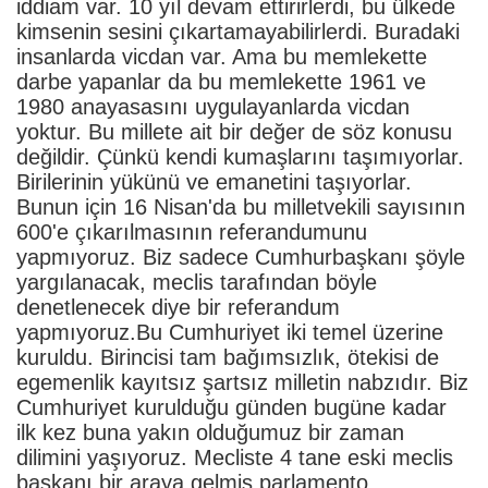
iddiam var. 10 yıl devam ettirirlerdi, bu ülkede
kimsenin sesini çıkartamayabilirlerdi. Buradaki
insanlarda vicdan var. Ama bu memlekette
darbe yapanlar da bu memlekette 1961 ve
1980 anayasasını uygulayanlarda vicdan
yoktur. Bu millete ait bir değer de söz konusu
değildir. Çünkü kendi kumaşlarını taşımıyorlar.
Birilerinin yükünü ve emanetini taşıyorlar.
Bunun için 16 Nisan'da bu milletvekili sayısının
600'e çıkarılmasının referandumunu
yapmıyoruz. Biz sadece Cumhurbaşkanı şöyle
yargılanacak, meclis tarafından böyle
denetlenecek diye bir referandum
yapmıyoruz.Bu Cumhuriyet iki temel üzerine
kuruldu. Birincisi tam bağımsızlık, ötekisi de
egemenlik kayıtsız şartsız milletin nabzıdır. Biz
Cumhuriyet kurulduğu günden bugüne kadar
ilk kez buna yakın olduğumuz bir zaman
dilimini yaşıyoruz. Mecliste 4 tane eski meclis
başkanı bir araya gelmiş parlamento