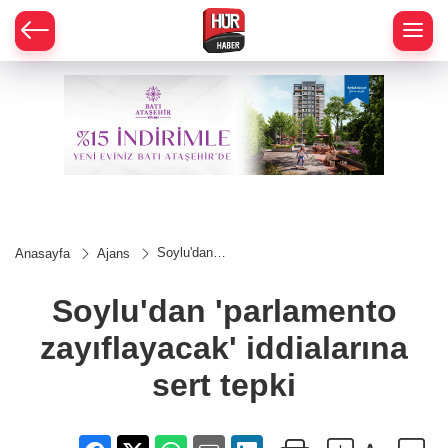
Soylu'dan
Anasayfa
Ajans
'parlamento
zayıflayacak'
iddialarına
Soylu'dan 'parlamento
sert tepki
zayıflayacak' iddialarına
sert tepki