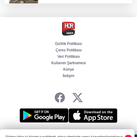
Dünya devinde üst düzey görev değişimi!
Türk isim başkan yardımcısı oldu
MGK toplanıyor: Ana gündem Terörsüz
Türkiye
Gizlilik Politikası
Çerez Politikası
MGK toplantısı sona erdi, 8 maddelik bildiri
Veri Politikası
yayımlandı
Kullanım Şartnamesi
Künye
İletişim
Şehit aileleri ve gazilerin haklarına ilişkin
kanun teklifi, TBMM Milli Savunma
Komisyonunda kabul edildi
HABER YAZILIMI
ve TURKTICARET.NET projesidir Copyright© 2006-2026
Sizlere daha iyi hizmet sunabilmek adına sitemizde çerez konumlandırmaktayız.