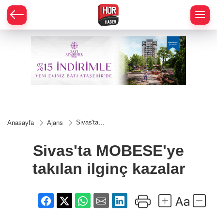
Sivas'ta
Anasayfa
Ajans
MOBESE'ye
takılan ilginç
kazalar
Sivas'ta MOBESE'ye
takılan ilginç kazalar