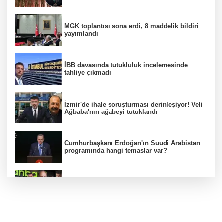
MGK toplantısı sona erdi, 8 maddelik bildiri
yayımlandı
İBB davasında tutukluluk incelemesinde
tahliye çıkmadı
İzmir'de ihale soruşturması derinleşiyor! Veli
Ağbaba'nın ağabeyi tutuklandı
Cumhurbaşkanı Erdoğan'ın Suudi Arabistan
programında hangi temaslar var?
Ünlülerden AHBAP'a 14 milyon TL'yi aşan
bağış! MASAK tek tek inceledi
MGK Cumhurbaşkanlığı Külliyesi'nde kritik