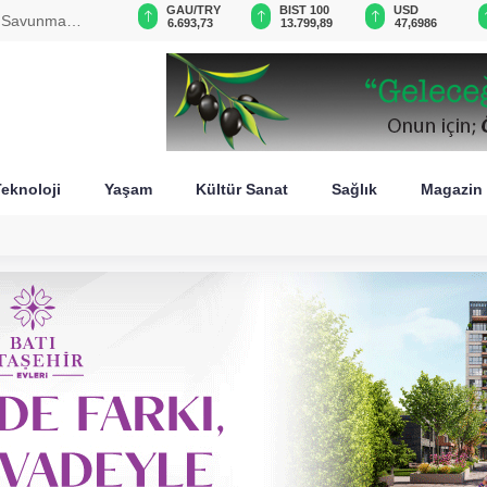
VND
GAU/TRY
BIST 100
USD
de darbe! Operasyonun
0,0018
6.693,73
13.799,89
47,6986
eknoloji
Yaşam
Kültür Sanat
Sağlık
Magazin