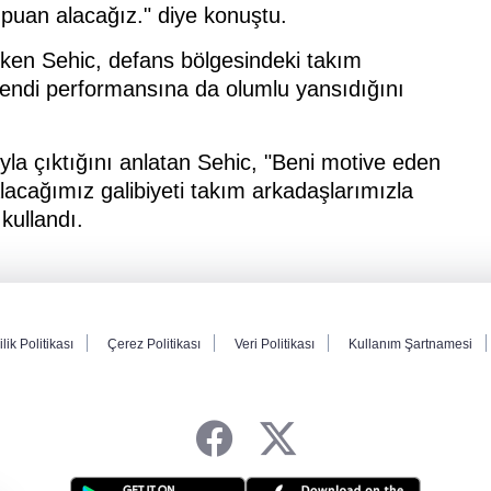
r puan alacağız." diye konuştu.
çeken Sehic, defans bölgesindeki takım
kendi performansına da olumlu yansıdığını
yla çıktığını anlatan Sehic, "Beni motive eden
acağımız galibiyeti takım arkadaşlarımızla
kullandı.
ilik Politikası
Çerez Politikası
Veri Politikası
Kullanım Şartnamesi