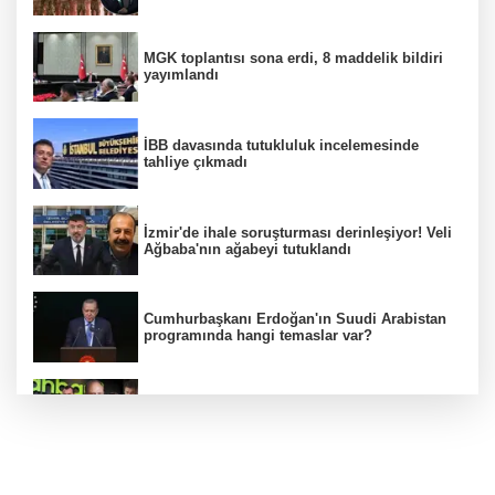
MGK toplantısı sona erdi, 8 maddelik bildiri
yayımlandı
İBB davasında tutukluluk incelemesinde
tahliye çıkmadı
İzmir'de ihale soruşturması derinleşiyor! Veli
Ağbaba'nın ağabeyi tutuklandı
Cumhurbaşkanı Erdoğan'ın Suudi Arabistan
programında hangi temaslar var?
Ünlülerden AHBAP'a 14 milyon TL'yi aşan
bağış! MASAK tek tek inceledi
MGK Cumhurbaşkanlığı Külliyesi'nde kritik