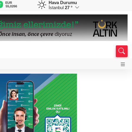
Hava Durumu
EUR
GBP
CHF
CAD
R
onun
55,0266
64,1574
58,8330
34,0241
0
İstanbul
27 °