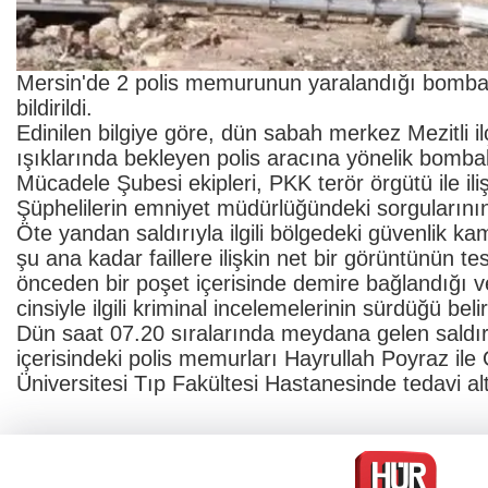
Mersin'de 2 polis memurunun yaralandığı bombalı s
bildirildi.
Edinilen bilgiye göre, dün sabah merkez Mezitli i
ışıklarında bekleyen polis aracına yönelik bombalı
Mücadele Şubesi ekipleri, PKK terör örgütü ile iliş
Şüphelilerin emniyet müdürlüğündeki sorgularının 
Öte yandan saldırıyla ilgili bölgedeki güvenlik ka
şu ana kadar faillere ilişkin net bir görüntünün tes
önceden bir poşet içerisinde demire bağlandığı v
cinsiyle ilgili kriminal incelemelerinin sürdüğü belirt
Dün saat 07.20 sıralarında meydana gelen saldırı
içerisindeki polis memurları Hayrullah Poyraz ile
Üniversitesi Tıp Fakültesi Hastanesinde tedavi alt