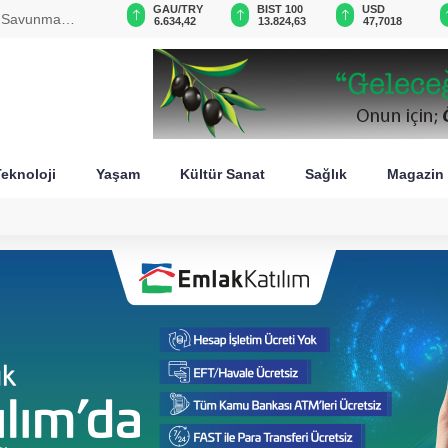
VND
GAU/TRY
BIST 100
USD
11:59 - Terör örgütü DEAŞ'a 30 ilde darbe! Operasy
0,0018
6.634,42
13.824,63
47,7018
görüntüleri paylaşıldı
eknoloji
Yaşam
Kültür Sanat
Sağlık
Magazin