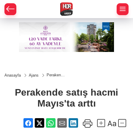
Perakende
Anasayfa
Ajans
satış
hacmi
Mayıs'ta
Perakende satış hacmi
arttı
Mayıs'ta arttı