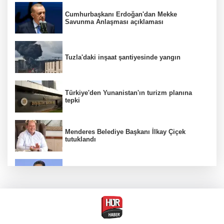
Cumhurbaşkanı Erdoğan'dan Mekke
Savunma Anlaşması açıklaması
Tuzla'daki inşaat şantiyesinde yangın
Türkiye'den Yunanistan'ın turizm planına
tepki
Menderes Belediye Başkanı İlkay Çiçek
tutuklandı
Bakan Yumaklı duyurdu! Çiftçilere ödemeler
bugün yapılıyor
Hür Ağbaba soruşturmasında MASAK para
hareketlerini inceledi