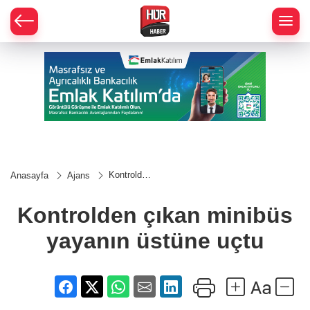
Kontrolden
Anasayfa
Ajans
çıkan
minibüs
yayanın
Kontrolden çıkan minibüs
üstüne
uçtu
yayanın üstüne uçtu