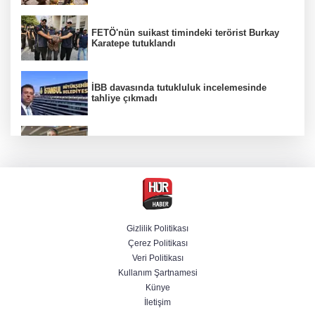
FETÖ'nün suikast timindeki terörist Burkay
Karatepe tutuklandı
İBB davasında tutukluluk incelemesinde
tahliye çıkmadı
Dünya devinde üst düzey görev değişimi!
Türk isim başkan yardımcısı oldu
MGK toplanıyor: Ana gündem Terörsüz
Türkiye
Gizlilik Politikası
Çerez Politikası
MGK toplantısı sona erdi, 8 maddelik bildiri
Veri Politikası
yayımlandı
Kullanım Şartnamesi
Künye
İletişim
Şehit aileleri ve gazilerin haklarına ilişkin
kanun teklifi, TBMM Milli Savunma