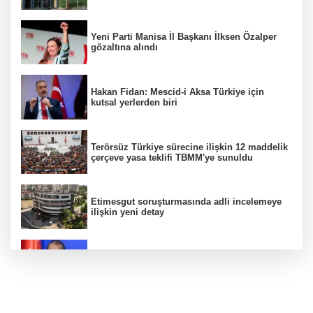
Yeni Parti Manisa İl Başkanı İlksen Özalper
gözaltına alındı
Hakan Fidan: Mescid-i Aksa Türkiye için
kutsal yerlerden biri
Terörsüz Türkiye sürecine ilişkin 12 maddelik
çerçeve yasa teklifi TBMM'ye sunuldu
Etimesgut soruşturmasında adli incelemeye
ilişkin yeni detay
AK Parti Sözcüsü Ömer Çelik 2 yıllık süreçte
kritik aşamaya gelindiğini açıkladı
Firari olarak aranıyordu! Menderes Belediye