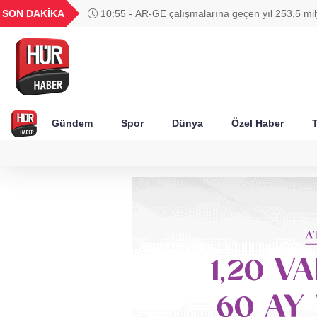
UYU
GEL
TND
BGN
SON DAKİKA
10:55 - AR-GE çalışmalarına geçen yıl 253,5 mily
21
1,1856
18,1984
16,2475
28,0626
harcandı
Gündem
Spor
Dünya
Özel Haber
T