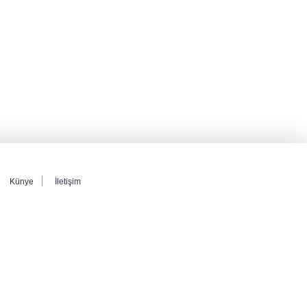
Başkan Yardımcısı yakalandı
Cumhurbaşkanı Erdoğan'dan Terörsüz
Türkiye vurgusu
Serdal Adalı'dan Salah açıklaması!
''Transferini biz istemedik''
Künye
İletişim