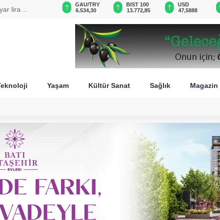
VND
GAU/TRY
BIST 100
USD
ar lira
0,0018
6.534,30
13.772,85
47,5888
eknoloji
Yaşam
Kültür Sanat
Sağlık
Magazin