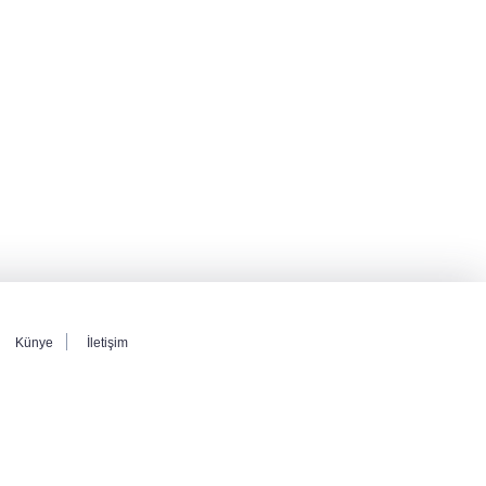
ağını ortaya koydu
Özel ve Ağbaba hakkında dokunulmazlık
talebi iletildi
Başvurular başladı! Polis Akademisi 350
komiser yardımcısı adayı alacak
Künye
İletişim