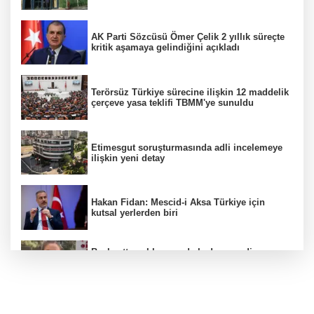
AK Parti Sözcüsü Ömer Çelik 2 yıllık süreçte
kritik aşamaya gelindiğini açıkladı
Terörsüz Türkiye sürecine ilişkin 12 maddelik
çerçeve yasa teklifi TBMM'ye sunuldu
Etimesgut soruşturmasında adli incelemeye
ilişkin yeni detay
Hakan Fidan: Mescid-i Aksa Türkiye için
kutsal yerlerden biri
Başkentte yol kenarında kadın cesedi
bulunmasına ilişkin 6 şüpheli gözaltına
alındı
CHP'li belediye başkanın yazışmaları rüşvet