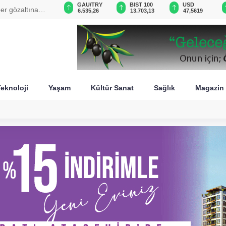
VND
GAU/TRY
BIST 100
USD
per gözaltına
0,0018
6.535,26
13.703,13
47,5619
eknoloji
Yaşam
Kültür Sanat
Sağlık
Magazin