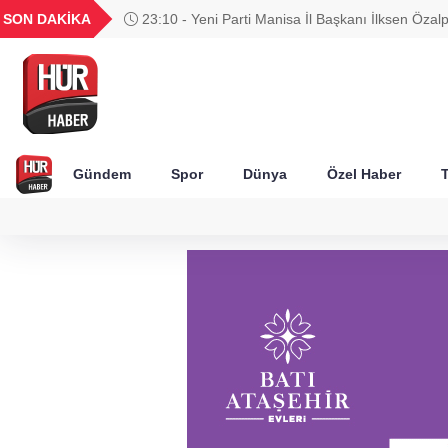
UYU
GEL
TND
BGN
SON DAKİKA
23:10 - Yeni Parti Manisa İl Başkanı İlksen Özal
39
1,1837
18,1881
16,3219
27,9529
alındı
Gündem
Spor
Dünya
Özel Haber
T