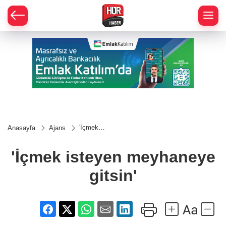
'İçmek
Anasayfa
Ajans
isteyen
meyhaneye
gitsin'
'İçmek isteyen meyhaneye
gitsin'