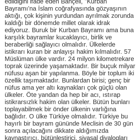
edildiğini ifade eden Bahçeli, "Kurban
Bayramı'na İslam coğrafyasında gözyaşının
aktığı, çok kişinin yurdundan ayrılmak zorunda
kaldığı bir dönemde millet olarak idrak
ediyoruz. Buruk bir Kurban Bayramı ama buna
karşılık bayramlar kucaklayıcı, birlik ve
beraberliği sağlayıcı olmalıdır. Ülkelerde
istikrarı kuran bir anlayışı hakim kılmalıdır. 57
Müslüman ülke vardır. 24 milyon kilometrekare
toprak üzerinde yaşamaktadır. Bir buçuk milyar
nüfusu aşan bir yapılanma. Böyle bir toplum iki
özellik taşımaktadır. Bunlardan birisi; genç bir
nüfus ama yer altı kaynakları çok güçlü olan
ülkeler. Öte yandan da hep bir acı, ıstırap
istikrarsızlık hakim olan ülkeler. Bütün bunları
toplayabilmek bir önder ülkenin varlığına
bağlıdır. O ülke Türkiye olmalıdır. Türkiye bu
hayırlı bir bayram gününde Meclisin de 30 gün
sonra açılacağını dikkate aldığımızda
kaynaştırıcı, bütünleştirici, siyasal diyalogları