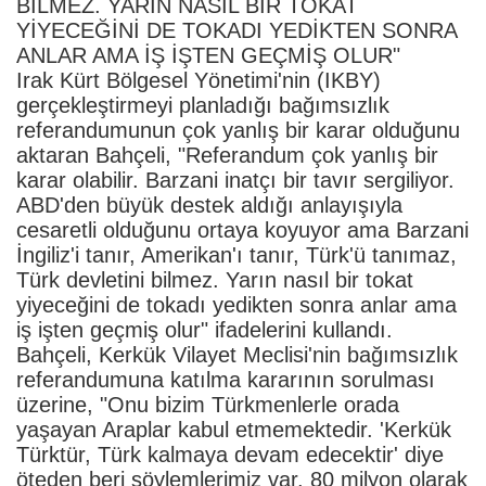
BİLMEZ. YARIN NASIL BİR TOKAT
YİYECEĞİNİ DE TOKADI YEDİKTEN SONRA
ANLAR AMA İŞ İŞTEN GEÇMİŞ OLUR"
Irak Kürt Bölgesel Yönetimi'nin (IKBY)
gerçekleştirmeyi planladığı bağımsızlık
referandumunun çok yanlış bir karar olduğunu
aktaran Bahçeli, "Referandum çok yanlış bir
karar olabilir. Barzani inatçı bir tavır sergiliyor.
ABD'den büyük destek aldığı anlayışıyla
cesaretli olduğunu ortaya koyuyor ama Barzani
İngiliz'i tanır, Amerikan'ı tanır, Türk'ü tanımaz,
Türk devletini bilmez. Yarın nasıl bir tokat
yiyeceğini de tokadı yedikten sonra anlar ama
iş işten geçmiş olur" ifadelerini kullandı.
Bahçeli, Kerkük Vilayet Meclisi'nin bağımsızlık
referandumuna katılma kararının sorulması
üzerine, "Onu bizim Türkmenlerle orada
yaşayan Araplar kabul etmemektedir. 'Kerkük
Türktür, Türk kalmaya devam edecektir' diye
öteden beri söylemlerimiz var. 80 milyon olarak