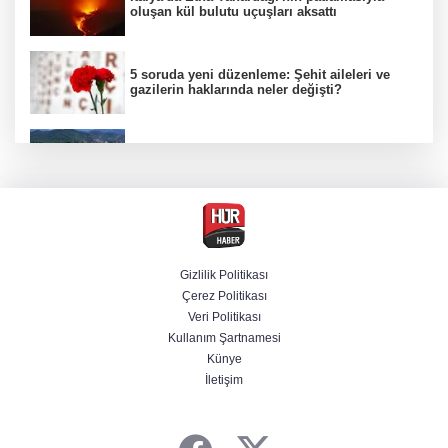
oluşan kül bulutu uçuşları aksattı
5 soruda yeni düzenleme: Şehit aileleri ve
gazilerin haklarında neler değişti?
Bakan Kurum'dan Sındırgı paylaşımı:
Anahtarları çok yakında teslim edeceğiz
Sel felaketinin ardından Bozkurt'un çehresi
tamamen değişti
Gizlilik Politikası
Çerez Politikası
Yurt dışına kaçmaya hazırlanan 3 FETÖ'cü
Veri Politikası
yakalandı
Kullanım Şartnamesi
Künye
İletişim
Terörsüz Türkiye yasa teklifi Meclis'te