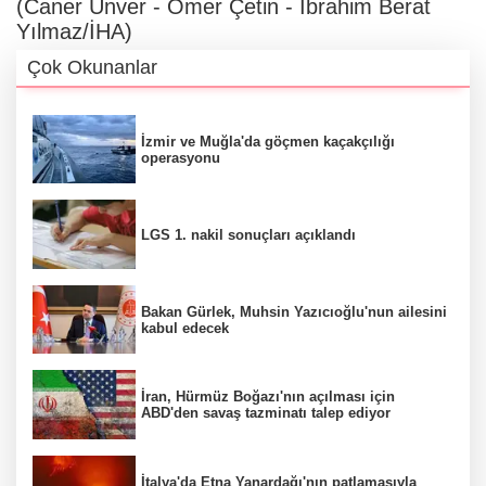
(Caner Ünver - Ömer Çetin - İbrahim Berat
Yılmaz/İHA)
Çok Okunanlar
İzmir ve Muğla'da göçmen kaçakçılığı
operasyonu
LGS 1. nakil sonuçları açıklandı
Bakan Gürlek, Muhsin Yazıcıoğlu'nun ailesini
kabul edecek
İran, Hürmüz Boğazı'nın açılması için
ABD'den savaş tazminatı talep ediyor
İtalya'da Etna Yanardağı'nın patlamasıyla