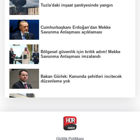
Tuzla'daki inşaat şantiyesinde yangın
Cumhurbaşkanı Erdoğan'dan Mekke
Savunma Anlaşması açıklaması
Bölgesel güvenlik için kritik adım! Mekke
Savunma Anlaşması imzalandı
Bakan Gürlek: Kanunda şehitleri incitecek
düzenleme yok
Türkiye'den Yunanistan'ın turizm planına
tepki
Derin taarruz, yüksek hassasiyet! Bayraktar
AKINCI TİHA TOLUN P ile vurdu
Gizlilik Politikası