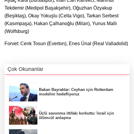
Aytaç Kara (Bursaspor), İrfan Can Kahveci, Mahmut
Tekdemir (Medipol Başakşehir), Oğuzhan Özyakup
(Beşiktaş), Okay Yokuşlu (Celta Vigo), Tarkan Serbest
(Kasımpaşa), Hakan Çalhanoğlu (Milan), Yunus Mallı
(Wolfsburg)
Forvet: Cenk Tosun (Everton), Enes Ünal (Real Valladolid)
Çok Okunanlar
Bakan Bayraktar: Ceyhan için Rotterdam
modelini hedefliyoruz
Üçlü savunma ittifakı korkuttu: İsrail için
ölümcül anlaşma