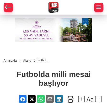
Futbolda
Anasayfa
Ajans
milli
mesai
başlıyor
Futbolda milli mesai
başlıyor