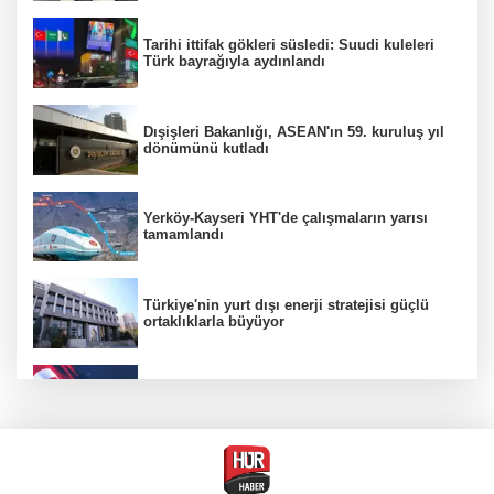
Tarihi ittifak gökleri süsledi: Suudi kuleleri
Türk bayrağıyla aydınlandı
Dışişleri Bakanlığı, ASEAN'ın 59. kuruluş yıl
dönümünü kutladı
Yerköy-Kayseri YHT'de çalışmaların yarısı
tamamlandı
Türkiye'nin yurt dışı enerji stratejisi güçlü
ortaklıklarla büyüyor
"Uzay"a ayrılan AR-GE bütçesi 107 kat arttı
Terörsüz Türkiye yasa teklifi Komisyon'dan