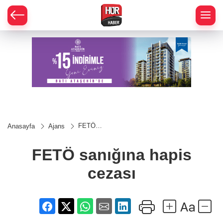
FETÖ
Anasayfa
Ajans
sanığına
hapis
cezası
FETÖ sanığına hapis
cezası