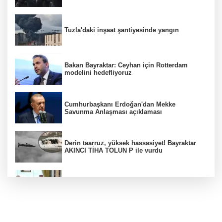
Tuzla'daki inşaat şantiyesinde yangın
Bakan Bayraktar: Ceyhan için Rotterdam
modelini hedefliyoruz
Cumhurbaşkanı Erdoğan'dan Mekke
Savunma Anlaşması açıklaması
Derin taarruz, yüksek hassasiyet! Bayraktar
AKINCI TİHA TOLUN P ile vurdu
Bölgesel güvenlik için kritik adım! Mekke
Savunma Anlaşması imzalandı
Ankara'da "değnekçilik" operasyonu: 10