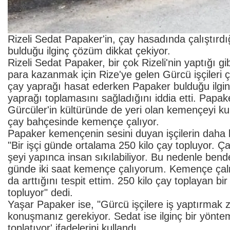
Rizeli Sedat Papaker'in, çay hasadında çalıştırdı
bulduğu ilginç çözüm dikkat çekiyor.
Rizeli Sedat Papaker, bir çok Rizeli'nin yaptığı g
para kazanmak için Rize'ye gelen Gürcü işçileri ça
çay yaprağı hasat ederken Papaker bulduğu ilginç 
yaprağı toplamasını sağladığını iddia etti. Papake
Gürcüler'in kültüründe de yeri olan kemençeyi kul
çay bahçesinde kemençe çalıyor.
Papaker kemençenin sesini duyan işçilerin daha bir
"Bir işçi günde ortalama 250 kilo çay topluyor. Ç
şeyi yapınca insan sıkılabiliyor. Bu nedenle bende
günde iki saat kemençe çalıyorum. Kemençe çalm
da arttığını tespit ettim. 250 kilo çay toplayan b
topluyor" dedi.
Yaşar Papaker ise, "Gürcü işçilere iş yaptırmak z
konuşmanız gerekiyor. Sedat ise ilginç bir yönte
toplatıyor' ifadelerini kullandı.