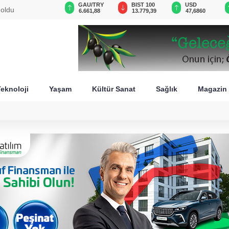
GAU/TRY
BIST 100
USD
EUR
 modelini
6.661,88
13.779,39
47,6860
55,1712
eknoloji
Yaşam
Kültür Sanat
Sağlık
Magazin