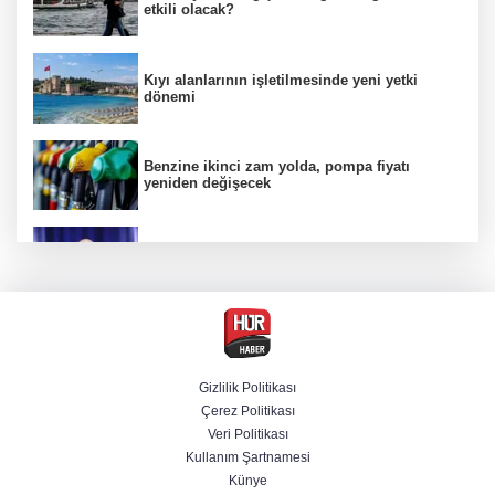
etkili olacak?
Kıyı alanlarının işletilmesinde yeni yetki
dönemi
Benzine ikinci zam yolda, pompa fiyatı
yeniden değişecek
Kamuda yapay zeka 2 milyar liralık riski
belirledi
Başsavcılıktan Muzaffer Şirin hakkında
gözaltı talimatı
Gizlilik Politikası
Çerez Politikası
Bakan Uraloğlu açıkladı: Türkiye’nin 7 aylık
Veri Politikası
havayolu trafiğinde yeni tablo
Kullanım Şartnamesi
Künye