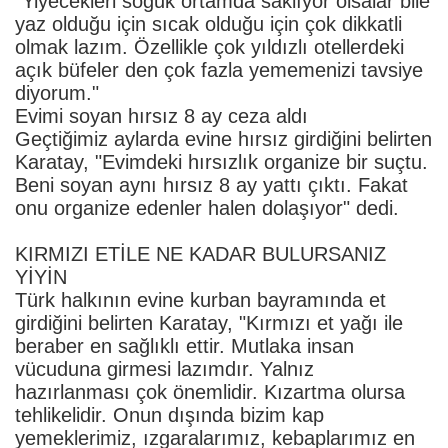
"Yiyecekleri soğuk ortamda saklıyor olsalar bile
yaz olduğu için sıcak olduğu için çok dikkatli
olmak lazım. Özellikle çok yıldızlı otellerdeki
açık büfeler den çok fazla yememenizi tavsiye
diyorum."
Evimi soyan hırsız 8 ay ceza aldı
Geçtiğimiz aylarda evine hırsız girdiğini belirten
Karatay, "Evimdeki hırsızlık organize bir suçtu.
Beni soyan aynı hırsız 8 ay yattı çıktı. Fakat
onu organize edenler halen dolaşıyor" dedi.
KIRMIZI ETİLE NE KADAR BULURSANIZ
YİYİN
Türk halkının evine kurban bayramında et
girdiğini belirten Karatay, "Kırmızı et yağı ile
beraber en sağlıklı ettir. Mutlaka insan
vücuduna girmesi lazımdır. Yalnız
hazırlanması çok önemlidir. Kızartma olursa
tehlikelidir. Onun dışında bizim kap
yemeklerimiz, ızgaralarımız, kebaplarımız en