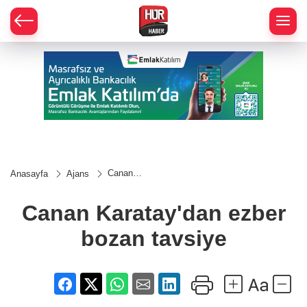
Canan
Anasayfa
Ajans
Karatay'dan
ezber
bozan
Canan Karatay'dan ezber
tavsiye
bozan tavsiye