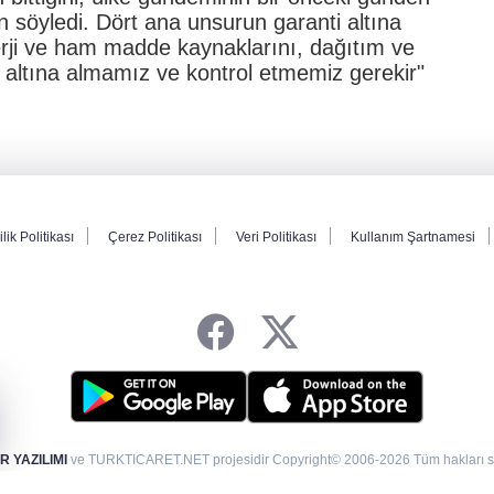
 söyledi. Dört ana unsurun garanti altına
rji ve ham madde kaynaklarını, dağıtım ve
ti altına almamız ve kontrol etmemiz gerekir"
ilik Politikası
Çerez Politikası
Veri Politikası
Kullanım Şartnamesi
 YAZILIMI
ve TURKTICARET.NET projesidir Copyright© 2006-2026 Tüm hakları sak