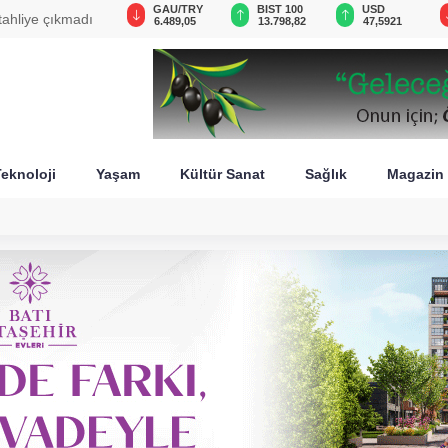
VND
GAU/TRY
BIST 100
USD
tahliye çıkmadı
0,0018
6.489,05
13.798,82
47,5921
eknoloji
Yaşam
Kültür Sanat
Sağlık
Magazin