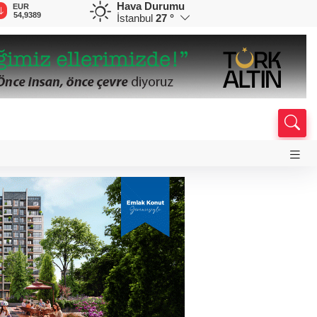
Hava Durumu
EUR
GBP
CHF
CAD
R
54,9389
64,1516
58,5605
33,9410
0
İstanbul
27 °