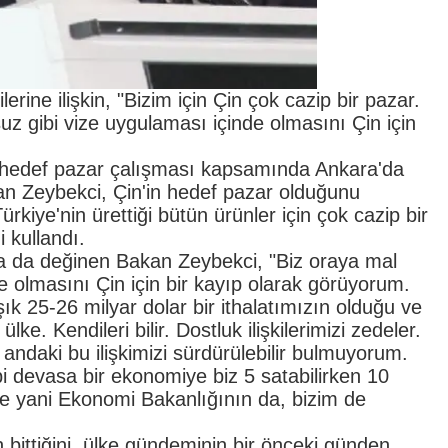
rine ilişkin, "Bizim için Çin çok cazip bir pazar.
 gibi vize uygulaması içinde olmasını Çin için
" hedef pazar çalışması kapsamında Ankara'da
kan Zeybekci, Çin'in hedef pazar olduğunu
rkiye'nin ürettiği bütün ürünler için çok cazip bir
i kullandı.
na da değinen Bakan Zeybekci, "Biz oraya mal
 olmasını Çin için bir kayıp olarak görüyorum.
k 25-26 milyar dolar bir ithalatımızın olduğu ve
lke. Kendileri bilir. Dostluk ilişkilerimizi zedeler.
 andaki bu ilişkimizi sürdürülebilir bulmuyorum.
i devasa bir ekonomiye biz 5 satabilirken 10
 de yani Ekonomi Bakanlığının da, bizim de
 bittiğini, ülke gündeminin bir önceki günden