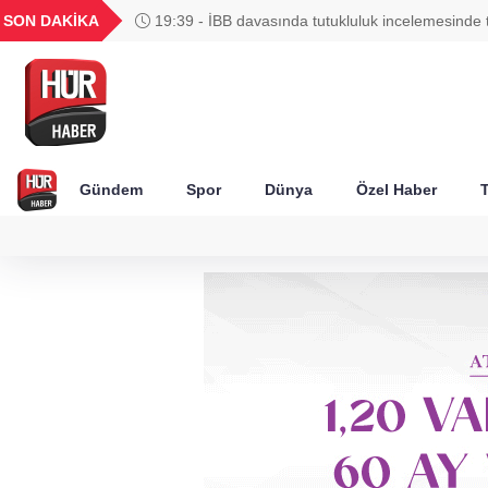
UYU
GEL
TND
BGN
SON DAKİKA
19:39 - İBB davasında tutukluluk incelemesinde 
41
1,1821
18,1997
16,2320
28,0626
Gündem
Spor
Dünya
Özel Haber
T