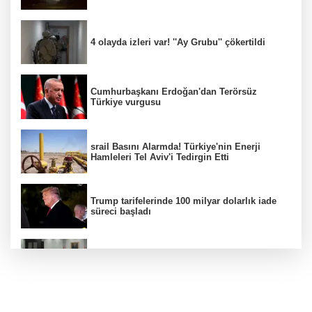
4 olayda izleri var! ''Ay Grubu'' çökertildi
Cumhurbaşkanı Erdoğan'dan Terörsüz
Türkiye vurgusu
srail Basını Alarmda! Türkiye'nin Enerji
Hamleleri Tel Aviv'i Tedirgin Etti
Trump tarifelerinde 100 milyar dolarlık iade
süreci başladı
MGK toplanıyor: Ana gündem Terörsüz
Türkiye
FETÖ'nün suikast timindeki terörist Burkay