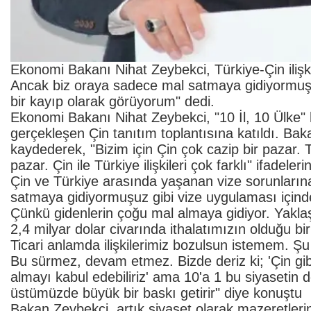
Ekonomi Bakanı Nihat Zeybekci, Türkiye-Çin ilişkile
Ancak biz oraya sadece mal satmaya gidiyormuşuz
bir kayıp olarak görüyorum" dedi.
Ekonomi Bakanı Nihat Zeybekci, "10 İl, 10 Ülke
gerçekleşen Çin tanıtım toplantısına katıldı. Ba
kaydederek, "Bizim için Çin çok cazip bir pazar. Tü
pazar. Çin ile Türkiye ilişkileri çok farklı" ifadelerin
Çin ve Türkiye arasında yaşanan vize sorunları
satmaya gidiyormuşuz gibi vize uygulaması içinde
Çünkü gidenlerin çoğu mal almaya gidiyor. Yaklaşı
2,4 milyar dolar civarında ithalatımızın olduğu bir ü
Ticari anlamda ilişkilerimiz bozulsun istemem. Şu
Bu sürmez, devam etmez. Bizde deriz ki; 'Çin gib
almayı kabul edebiliriz' ama 10'a 1 bu siyasetin
üstümüzde büyük bir baskı getirir" diye konuştu
Bakan Zeybekci, artık siyaset olarak mazeretlerin