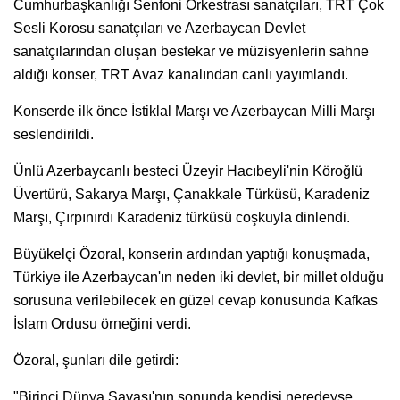
Cumhurbaşkanlığı Senfoni Orkestrası sanatçıları, TRT Çok
Sesli Korosu sanatçıları ve Azerbaycan Devlet
sanatçılarından oluşan bestekar ve müzisyenlerin sahne
aldığı konser, TRT Avaz kanalından canlı yayımlandı.
Konserde ilk önce İstiklal Marşı ve Azerbaycan Milli Marşı
seslendirildi.
Ünlü Azerbaycanlı besteci Üzeyir Hacıbeyli'nin Köroğlü
Üvertürü, Sakarya Marşı, Çanakkale Türküsü, Karadeniz
Marşı, Çırpınırdı Karadeniz türküsü coşkuyla dinlendi.
Büyükelçi Özoral, konserin ardından yaptığı konuşmada,
Türkiye ile Azerbaycan'ın neden iki devlet, bir millet olduğu
sorusuna verilebilecek en güzel cevap konusunda Kafkas
İslam Ordusu örneğini verdi.
Özoral, şunları dile getirdi:
"Birinci Dünya Savaşı'nın sonunda kendisi neredeyse