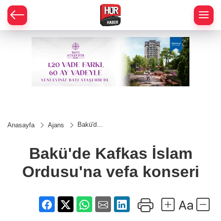
Bakü'de
Anasayfa
Ajans
Kafkas
İslam
Ordusu'na
Bakü'de Kafkas İslam
vefa
konseri
Ordusu'na vefa konseri