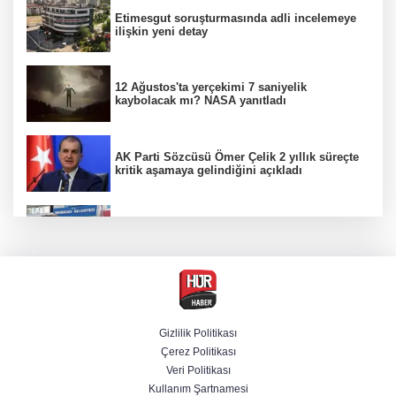
Etimesgut soruşturmasında adli incelemeye
ilişkin yeni detay
12 Ağustos'ta yerçekimi 7 saniyelik
kaybolacak mı? NASA yanıtladı
AK Parti Sözcüsü Ömer Çelik 2 yıllık süreçte
kritik aşamaya gelindiğini açıkladı
Firari olarak aranıyordu! Menderes Belediye
Başkan Yardımcısı yakalandı
4 olayda izleri var! ''Ay Grubu'' çökertildi
Gizlilik Politikası
Çerez Politikası
Cumhurbaşkanı Erdoğan'dan Terörsüz
Veri Politikası
Türkiye vurgusu
Kullanım Şartnamesi