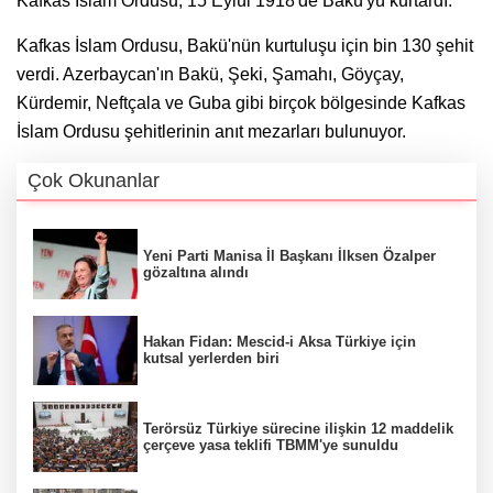
Kafkas İslam Ordusu, 15 Eylül 1918'de Bakü'yü kurtardı.
Kafkas İslam Ordusu, Bakü'nün kurtuluşu için bin 130 şehit
verdi. Azerbaycan'ın Bakü, Şeki, Şamahı, Göyçay,
Kürdemir, Neftçala ve Guba gibi birçok bölgesinde Kafkas
İslam Ordusu şehitlerinin anıt mezarları bulunuyor.
Çok Okunanlar
Yeni Parti Manisa İl Başkanı İlksen Özalper
gözaltına alındı
Hakan Fidan: Mescid-i Aksa Türkiye için
kutsal yerlerden biri
Terörsüz Türkiye sürecine ilişkin 12 maddelik
çerçeve yasa teklifi TBMM'ye sunuldu