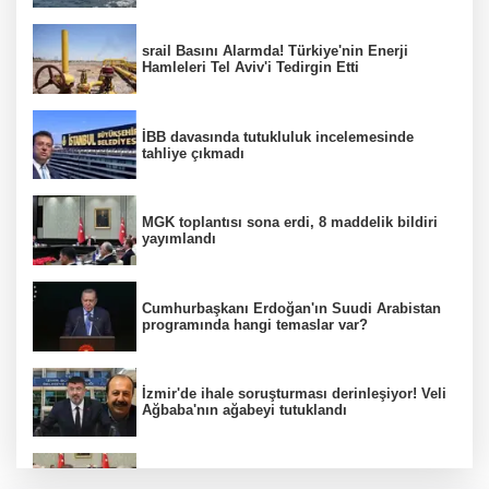
srail Basını Alarmda! Türkiye'nin Enerji
Hamleleri Tel Aviv'i Tedirgin Etti
İBB davasında tutukluluk incelemesinde
tahliye çıkmadı
MGK toplantısı sona erdi, 8 maddelik bildiri
yayımlandı
Cumhurbaşkanı Erdoğan'ın Suudi Arabistan
programında hangi temaslar var?
İzmir'de ihale soruşturması derinleşiyor! Veli
Ağbaba'nın ağabeyi tutuklandı
MGK Cumhurbaşkanlığı Külliyesi'nde kritik