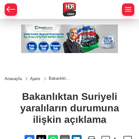
Bakanlıktan
Anasayfa
Ajans
Suriyeli
yaralıların
durumuna
Bakanlıktan Suriyeli
ilişkin
açıklama
yaralıların durumuna
ilişkin açıklama