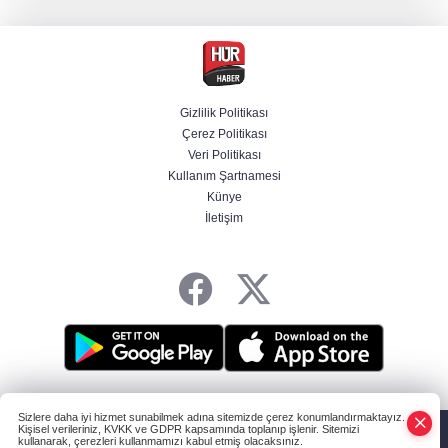
gündemle toplandı
Ünlülerden AHBAP'a 14 milyon TL'yi aşan
bağış! MASAK tek tek inceledi
Gizlilik Politikası
Çerez Politikası
İletişim Başkanlığından "Milli Dayanışma"
Veri Politikası
paylaşımı
Kullanım Şartnamesi
Künye
İletişim
Bir böcek ilacı faciası daha! Çanakkale'den
acı haber geldi
HABER YAZILIMI
ve TURKTICARET.NET projesidir Copyright© 2006-2026
Sizlere daha iyi hizmet sunabilmek adına sitemizde çerez konumlandırmaktayız.
Tüm hakları saklıdır.
Kişisel verileriniz, KVKK ve GDPR kapsamında toplanıp işlenir. Sitemizi
kullanarak, çerezleri kullanmamızı kabul etmiş olacaksınız.