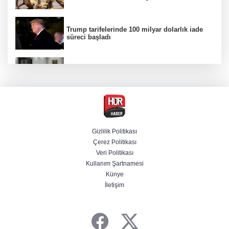
Trump tarifelerinde 100 milyar dolarlık iade
süreci başladı
MGK toplanıyor: Ana gündem Terörsüz
Türkiye
FETÖ'nün suikast timindeki terörist Burkay
Karatepe tutuklandı
Gizlilik Politikası
Çerez Politikası
Üsküdar'daki başkan vekilliği seçimine AK
Veri Politikası
Parti'den itiraz
Kullanım Şartnamesi
Künye
İletişim
Dünya devinde üst düzey görev değişimi!
Türk isim başkan yardımcısı oldu