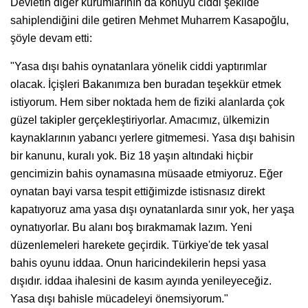
Devletin diğer kurumlarının da konuyu ciddi şekilde
sahiplendiğini dile getiren Mehmet Muharrem Kasapoğlu,
şöyle devam etti:
"Yasa dışı bahis oynatanlara yönelik ciddi yaptırımlar
olacak. İçişleri Bakanımıza ben buradan teşekkür etmek
istiyorum. Hem siber noktada hem de fiziki alanlarda çok
güzel takipler gerçekleştiriyorlar. Amacımız, ülkemizin
kaynaklarının yabancı yerlere gitmemesi. Yasa dışı bahisin
bir kanunu, kuralı yok. Biz 18 yaşın altındaki hiçbir
gencimizin bahis oynamasına müsaade etmiyoruz. Eğer
oynatan bayi varsa tespit ettiğimizde istisnasız direkt
kapatıyoruz ama yasa dışı oynatanlarda sınır yok, her yaşa
oynatıyorlar. Bu alanı boş bırakmamak lazım. Yeni
düzenlemeleri harekete geçirdik. Türkiye'de tek yasal
bahis oyunu iddaa. Onun haricindekilerin hepsi yasa
dışıdır. iddaa ihalesini de kasım ayında yenileyeceğiz.
Yasa dışı bahisle mücadeleyi önemsiyorum."