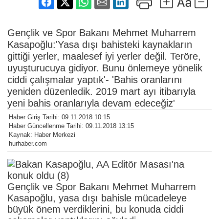
Gençlik ve Spor Bakanı Mehmet Muharrem
Kasapoğlu:'Yasa dışı bahisteki kaynakların
gittiği yerler, maalesef iyi yerler değil. Teröre,
uyuşturucuya gidiyor. Bunu önlemeye yönelik
ciddi çalışmalar yaptık'- 'Bahis oranlarını
yeniden düzenledik. 2019 mart ayı itibarıyla
yeni bahis oranlarıyla devam edeceğiz'
Haber Giriş Tarihi: 09.11.2018 10:15
Haber Güncellenme Tarihi: 09.11.2018 13:15
Kaynak: Haber Merkezi
hurhaber.com
Gençlik ve Spor Bakanı Mehmet Muharrem
Kasapoğlu, yasa dışı bahisle mücadeleye
büyük önem verdiklerini, bu konuda ciddi