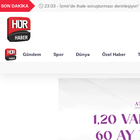
UYU
GEL
TND
BGN
SON DAKİKA
23:03 - İzmir'de ihale soruşturması derinleşiyor! 
62
1,1822
18,2365
16,2316
27,9743
Ağbaba'nın ağabeyi tutuklandı
Gündem
Spor
Dünya
Özel Haber
T