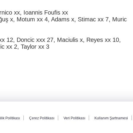
ico xx, Ioannis Foufis xx
ğuş x, Motum xx 4, Adams x, Stimac xx 7, Muric
x 12, Doncic xxx 27, Maciulis x, Reyes xx 10,
c xx 2, Taylor xx 3
ilik Politikası
Çerez Politikası
Veri Politikası
Kullanım Şartnamesi