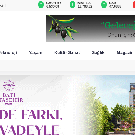
VND
GAU/TRY
BIST 100
USD
Veli
0,0018
6.530,08
13.798,82
47,6885
eknoloji
Yaşam
Kültür Sanat
Sağlık
Magazin