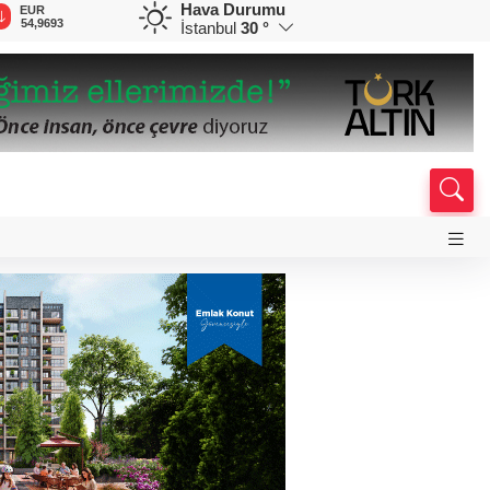
Hava Durumu
EUR
GBP
CHF
CAD
R
54,9693
64,1885
58,6681
34,0098
0
İstanbul
30 °