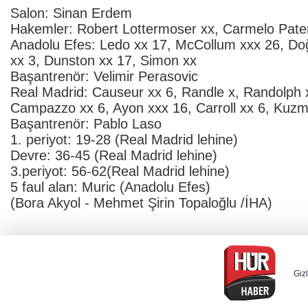
Salon: Sinan Erdem
Hakemler: Robert Lottermoser xx, Carmelo Patern
Anadolu Efes: Ledo xx 17, McCollum xxx 26, Do
xx 3, Dunston xx 17, Simon xx
Başantrenör: Velimir Perasovic
Real Madrid: Causeur xx 6, Randle x, Randolph x
Campazzo xx 6, Ayon xxx 16, Carroll xx 6, Kuzmi
Başantrenör: Pablo Laso
1. periyot: 19-28 (Real Madrid lehine)
Devre: 36-45 (Real Madrid lehine)
3.periyot: 56-62(Real Madrid lehine)
5 faul alan: Muric (Anadolu Efes)
(Bora Akyol - Mehmet Şirin Topaloğlu /İHA)
Gizl