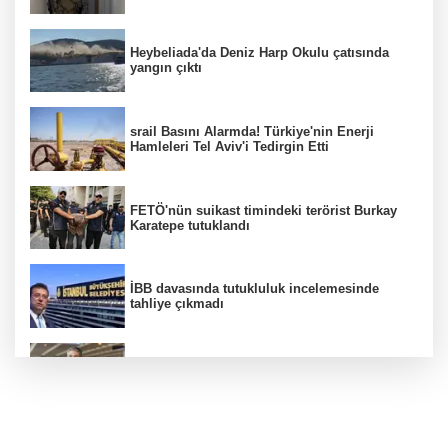
Heybeliada'da Deniz Harp Okulu çatısında
yangın çıktı
srail Basını Alarmda! Türkiye'nin Enerji
Hamleleri Tel Aviv'i Tedirgin Etti
FETÖ'nün suikast timindeki terörist Burkay
Karatepe tutuklandı
İBB davasında tutukluluk incelemesinde
tahliye çıkmadı
Dünya devinde üst düzey görev değişimi!
Türk isim başkan yardımcısı oldu
MGK toplanıyor: Ana gündem Terörsüz