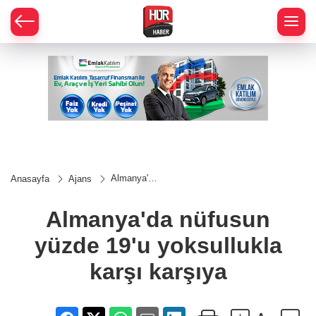
Almanya'da
Anasayfa
Ajans
nüfusun
yüzde 19'u
yoksullukla
Almanya'da nüfusun
karşı
karşıya
yüzde 19'u yoksullukla
karşı karşıya