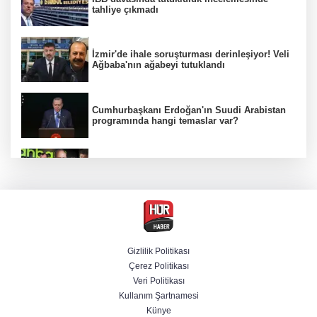
tahliye çıkmadı
İzmir'de ihale soruşturması derinleşiyor! Veli
Ağbaba'nın ağabeyi tutuklandı
Cumhurbaşkanı Erdoğan'ın Suudi Arabistan
programında hangi temaslar var?
Ünlülerden AHBAP'a 14 milyon TL'yi aşan
bağış! MASAK tek tek inceledi
MGK Cumhurbaşkanlığı Külliyesi'nde kritik
gündemle toplandı
Gizlilik Politikası
Çerez Politikası
İletişim Başkanlığından "Milli Dayanışma"
Veri Politikası
paylaşımı
Kullanım Şartnamesi
Künye