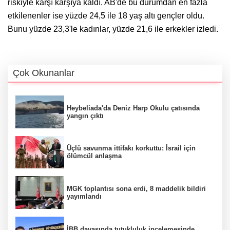
riskiyle karşı karşıya kaldı. AB'de bu durumdan en fazla
etkilenenler ise yüzde 24,5 ile 18 yaş altı gençler oldu.
Bunu yüzde 23,3'le kadınlar, yüzde 21,6 ile erkekler izledi.
Çok Okunanlar
Heybeliada'da Deniz Harp Okulu çatısında
yangın çıktı
Üçlü savunma ittifakı korkuttu: İsrail için
ölümcül anlaşma
MGK toplantısı sona erdi, 8 maddelik bildiri
yayımlandı
İBB davasında tutukluluk incelemesinde