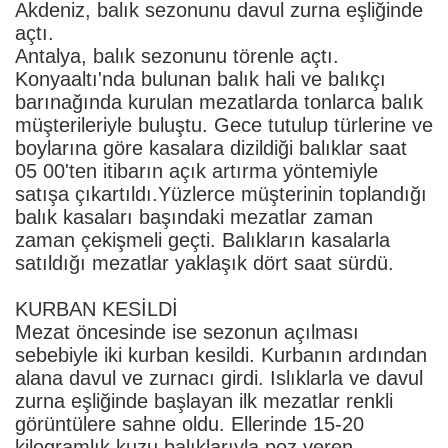
Akdeniz, balık sezonunu davul zurna eşliğinde
açtı.
Antalya, balık sezonunu törenle açtı.
Konyaaltı'nda bulunan balık hali ve balıkçı
barınağında kurulan mezatlarda tonlarca balık
müşterileriyle buluştu. Gece tutulup türlerine ve
boylarına göre kasalara dizildiği balıklar saat
05 00'ten itibarın açık artırma yöntemiyle
satışa çıkartıldı.Yüzlerce müşterinin toplandığı
balık kasaları başındaki mezatlar zaman
zaman çekişmeli geçti. Balıkların kasalarla
satıldığı mezatlar yaklaşık dört saat sürdü.
KURBAN KESİLDİ
Mezat öncesinde ise sezonun açılması
sebebiyle iki kurban kesildi. Kurbanın ardından
alana davul ve zurnacı girdi. Islıklarla ve davul
zurna eşliğinde başlayan ilk mezatlar renkli
görüntülere sahne oldu. Ellerinde 15-20
kilogramlık kuzu balıklarıyla poz veren