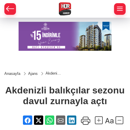
Akdenizli
Anasayfa
Ajans
balıkçılar
sezonu
davul
Akdenizli balıkçılar sezonu
zurnayla
açtı
davul zurnayla açtı