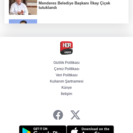
Menderes Belediye Başkanı İlkay Çiçek
tutuklandı
Bakan Yumaklı duyurdu! Çiftçilere ödemeler
bugün yapılıyor
Hür Ağbaba soruşturmasında MASAK para
hareketlerini inceledi
Gizlilik Politikası
Çerez Politikası
Bakan Gürlek: Kanunda şehitleri incitecek
Veri Politikası
düzenleme yok
Kullanım Şartnamesi
Künye
İletişim
Piyasalarda haftanın kazandıranları belli oldu