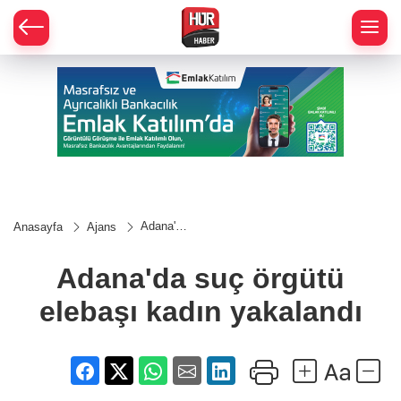
Adana'da
Anasayfa
Ajans
suç
örgütü
elebaşı
Adana'da suç örgütü
kadın
yakalandı
elebaşı kadın yakalandı