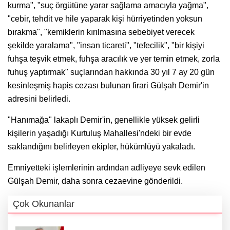
kurma", "suç örgütüne yarar sağlama amacıyla yağma",
"cebir, tehdit ve hile yaparak kişi hürriyetinden yoksun
bırakma", "kemiklerin kırılmasına sebebiyet verecek
şekilde yaralama", "insan ticareti", "tefecilik", "bir kişiyi
fuhşa teşvik etmek, fuhşa aracılık ve yer temin etmek, zorla
fuhuş yaptırmak" suçlarından hakkında 30 yıl 7 ay 20 gün
kesinleşmiş hapis cezası bulunan firari Gülşah Demir'in
adresini belirledi.
"Hanımağa" lakaplı Demir'in, genellikle yüksek gelirli
kişilerin yaşadığı Kurtuluş Mahallesi'ndeki bir evde
saklandığını belirleyen ekipler, hükümlüyü yakaladı.
Emniyetteki işlemlerinin ardından adliyeye sevk edilen
Gülşah Demir, daha sonra cezaevine gönderildi.
Çok Okunanlar