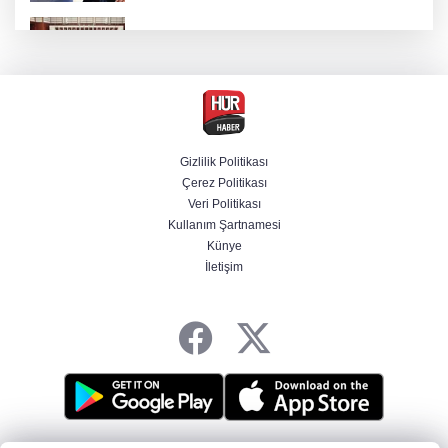
Terörsüz Türkiye yasa teklifi Meclis'te
Bakan Göktaş: Ülkemize, milletimize, şehit
ailelerimize ve kahraman gazilerimize hayırlı
olsun
Gizlilik Politikası
Çerez Politikası
Veri Politikası
LGS 1. nakil sonuçları açıklandı
Kullanım Şartnamesi
Künye
İletişim
Selçuk Bayraktar, Şırnak'ta TEKNOFEST Dron
Şampiyonası'na katıldı