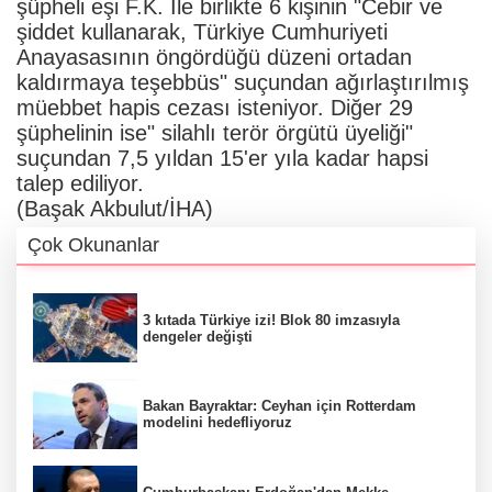
şüpheli eşi F.K. İle birlikte 6 kişinin "Cebir ve
şiddet kullanarak, Türkiye Cumhuriyeti
Anayasasının öngördüğü düzeni ortadan
kaldırmaya teşebbüs" suçundan ağırlaştırılmış
müebbet hapis cezası isteniyor. Diğer 29
şüphelinin ise" silahlı terör örgütü üyeliği"
suçundan 7,5 yıldan 15'er yıla kadar hapsi
talep ediliyor.
(Başak Akbulut/İHA)
Çok Okunanlar
3 kıtada Türkiye izi! Blok 80 imzasıyla
dengeler değişti
Bakan Bayraktar: Ceyhan için Rotterdam
modelini hedefliyoruz