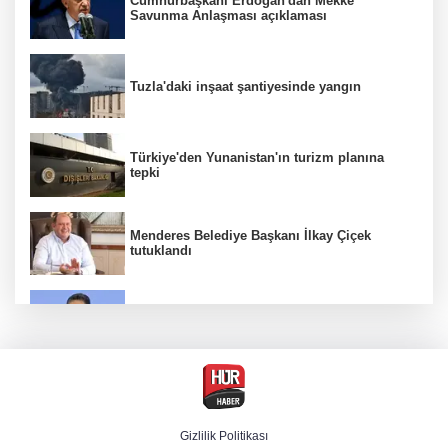
Cumhurbaşkanı Erdoğan'dan Mekke
Savunma Anlaşması açıklaması
Tuzla'daki inşaat şantiyesinde yangın
Türkiye'den Yunanistan'ın turizm planına
tepki
Menderes Belediye Başkanı İlkay Çiçek
tutuklandı
Bakan Yumaklı duyurdu! Çiftçilere ödemeler
bugün yapılıyor
Hür Ağbaba soruşturmasında MASAK para
hareketlerini inceledi
Gizlilik Politikası