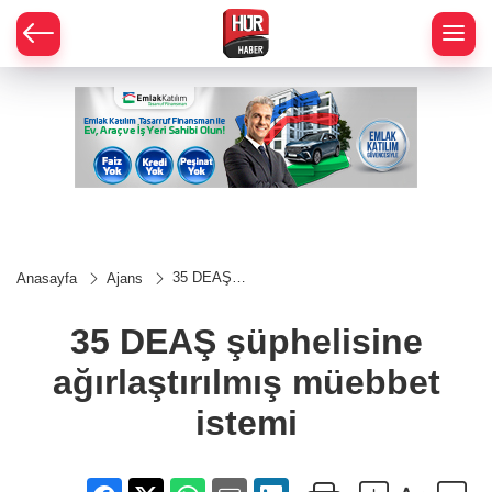
35 DEAŞ
Anasayfa
Ajans
şüphelisine
ağırlaştırılmış
müebbet
35 DEAŞ şüphelisine
istemi
ağırlaştırılmış müebbet
istemi