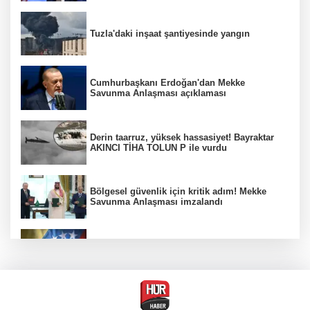
Tuzla'daki inşaat şantiyesinde yangın
Cumhurbaşkanı Erdoğan'dan Mekke
Savunma Anlaşması açıklaması
Derin taarruz, yüksek hassasiyet! Bayraktar
AKINCI TİHA TOLUN P ile vurdu
Bölgesel güvenlik için kritik adım! Mekke
Savunma Anlaşması imzalandı
Venezuela'da iktidar partisi ile muhalefet
mutabık kaldı
Trump imzaladı! Doğumla vatandaşlığa