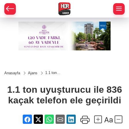
1.1 ton
Anasayfa
Ajans
uyuşturucu
ile 836
kaçak
1.1 ton uyuşturucu ile 836
telefon ele
geçirildi
kaçak telefon ele geçirildi