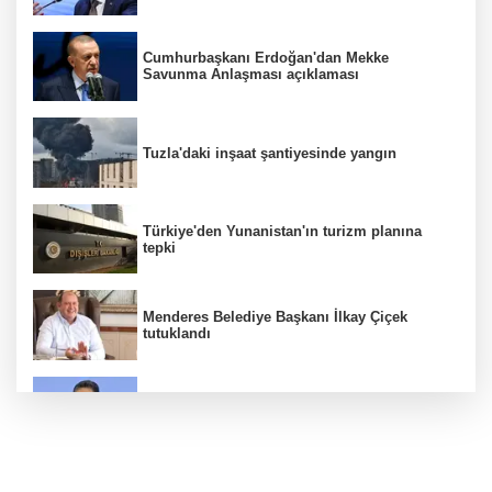
Cumhurbaşkanı Erdoğan'dan Mekke
Savunma Anlaşması açıklaması
Tuzla'daki inşaat şantiyesinde yangın
Türkiye'den Yunanistan'ın turizm planına
tepki
Menderes Belediye Başkanı İlkay Çiçek
tutuklandı
Bakan Yumaklı duyurdu! Çiftçilere ödemeler
bugün yapılıyor
Hür Ağbaba soruşturmasında MASAK para