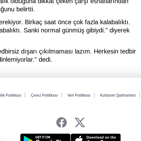
lık olduğuna dikkat çeken çarşı esnaflarından
unu belirtti.
kiyor. Birkaç saat önce çok fazla kalabalıktı.
labalıktı. Sanki normal günmüş gibiydi." diyerek
irsiz dışarı çıkılmaması lazım. Herkesin tedbir
nlemiyorlar." dedi.
ilik Politikası
Çerez Politikası
Veri Politikası
Kullanım Şartnamesi