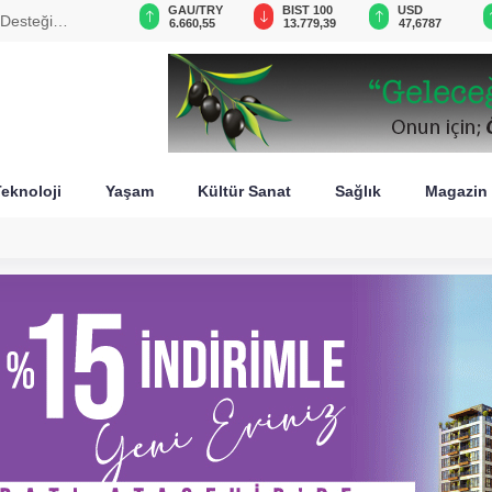
GAU/TRY
BIST 100
USD
EUR
sini füzeyle
6.660,55
13.779,39
47,6787
55,1254
eknoloji
Yaşam
Kültür Sanat
Sağlık
Magazin