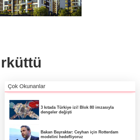
rküttü
Çok Okunanlar
3 kıtada Türkiye izi! Blok 80 imzasıyla
dengeler değişti
Bakan Bayraktar: Ceyhan için Rotterdam
modelini hedefliyoruz