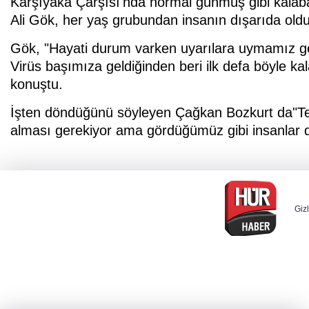
Karşıyaka Çarşısı'nda normal günmüş gibi kalaba
Ali Gök, her yaş grubundan insanın dışarıda olduğ
Gök, "Hayati durum varken uyarılara uymamız gere
Virüs başımıza geldiğinden beri ilk defa böyle ka
konuştu.
İşten döndüğünü söyleyen Çağkan Bozkurt da"Tedb
alması gerekiyor ama gördüğümüz gibi insanlar di
Gizl