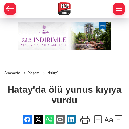
Hatay'da
Anasayfa
Yaşam
ölü
yunus
kıyıya
Hatay'da ölü yunus kıyıya
vurdu
vurdu