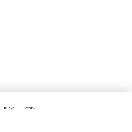
mutabık kaldı
Derin taarruz, yüksek hassasiyet! Bayraktar
AKINCI TİHA TOLUN P ile vurdu
BM'nin teklifine Türk tarafından kabul,
Rumlardan ret
Künye
İletişim