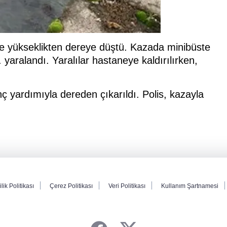
re yükseklikten dereye düştü. Kazada minibüste
yaralandı. Yaralılar hastaneye kaldırılırken,
nç yardımıyla dereden çıkarıldı. Polis, kazayla
ilik Politikası
Çerez Politikası
Veri Politikası
Kullanım Şartnamesi