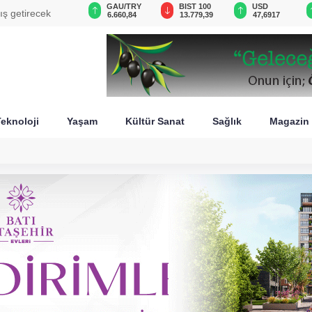
VND
GAU/TRY
BIST 100
USD
ış getirecek
0,0018
6.660,84
13.779,39
47,6917
eknoloji
Yaşam
Kültür Sanat
Sağlık
Magazin