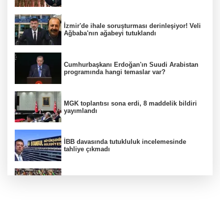
İzmir'de ihale soruşturması derinleşiyor! Veli
Ağbaba'nın ağabeyi tutuklandı
Cumhurbaşkanı Erdoğan'ın Suudi Arabistan
programında hangi temaslar var?
MGK toplantısı sona erdi, 8 maddelik bildiri
yayımlandı
İBB davasında tutukluluk incelemesinde
tahliye çıkmadı
Beşiktaş 10 kişiyle Hradec Kralove'yi
deplasmanda yendi
Venezuela'da iktidar partisi ile muhalefet