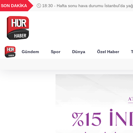
UYU
GEL
TND
BGN
SON DAKİKA
18:30 - Hafta sonu hava durumu İstanbul’da yağ
59
1,1852
18,2377
16,2382
27,9743
Gündem
Spor
Dünya
Özel Haber
T