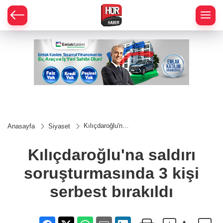
Kılıçdaroğlu'na
Anasayfa
Siyaset
saldırı
soruşturmasında
3 kişi serbest
Kılıçdaroğlu'na saldırı
bırakıldı
soruşturmasında 3 kişi
serbest bırakıldı