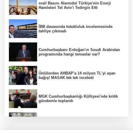
srail Basını Alarmda! Türkiye'nin Enerji
Hamleleri Tel Aviv'i Tedirgin Etti
İBB davasında tutukluluk incelemesinde
tahliye çıkmadı
Cumhurbaşkanı Erdoğan'ın Suudi Arabistan
programında hangi temaslar var?
Ünlülerden AHBAP'a 14 milyon TL'yi aşan
bağış! MASAK tek tek inceledi
MGK Cumhurbaşkanlığı Külliyesi'nde kritik
gündemle toplandı
MGK toplantısı sona erdi, 8 maddelik bildiri
yayımlandı