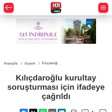
Kılıçdaroğlu
Anasayfa
Siyaset
kurultay
soruşturması
için ifadeye
Kılıçdaroğlu kurultay
çağrıldı
soruşturması için ifadeye
çağrıldı