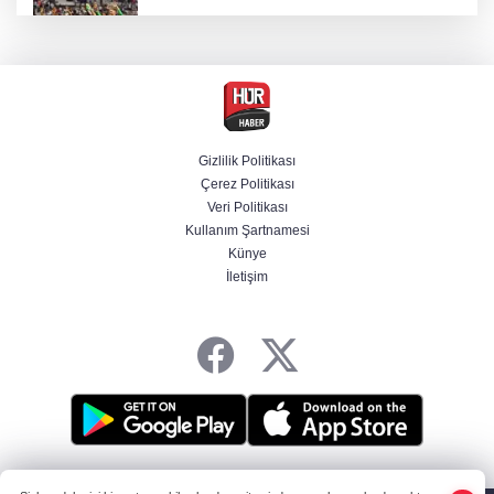
Beşiktaş 10 kişiyle Hradec Kralove'yi
deplasmanda yendi
Venezuela'da iktidar partisi ile muhalefet
mutabık kaldı
Gizlilik Politikası
Çerez Politikası
Derin taarruz, yüksek hassasiyet! Bayraktar
Veri Politikası
AKINCI TİHA TOLUN P ile vurdu
Kullanım Şartnamesi
Künye
İletişim
BM'nin teklifine Türk tarafından kabul,
Rumlardan ret
HABER YAZILIMI
ve TURKTICARET.NET projesidir Copyright© 2006-2026