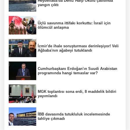
Heybeliada'da Deniz Harp Okulu çatısında
yangın çıktı
Üçlü savunma ittifakı korkuttu: İsrail için
ölümcül anlaşma
İzmir'de ihale soruşturması derinleşiyor! Veli
Ağbaba'nın ağabeyi tutuklandı
Cumhurbaşkanı Erdoğan'ın Suudi Arabistan
programında hangi temaslar var?
MGK toplantısı sona erdi, 8 maddelik bildiri
yayımlandı
İBB davasında tutukluluk incelemesinde
tahliye çıkmadı