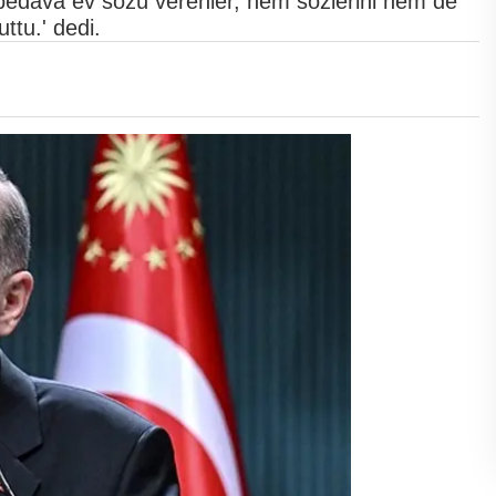
dava ev sözü verenler, hem sözlerini hem de
uttu.' dedi.