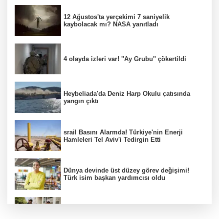
12 Ağustos'ta yerçekimi 7 saniyelik
kaybolacak mı? NASA yanıtladı
4 olayda izleri var! ''Ay Grubu'' çökertildi
Heybeliada'da Deniz Harp Okulu çatısında
yangın çıktı
srail Basını Alarmda! Türkiye'nin Enerji
Hamleleri Tel Aviv'i Tedirgin Etti
Dünya devinde üst düzey görev değişimi!
Türk isim başkan yardımcısı oldu
FETÖ'nün suikast timindeki terörist Burkay
Karatepe tutuklandı