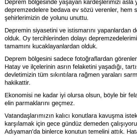
Deprem bölgesinde yaşayan kardeşlerimizi asla
depremzedelere bedava ev sözü verenler, hem sözl
şehirlerimizin de yolunu unuttu.
Depremin siyasetini ve istismarını yapanlardan d
olduk. Oy tercihlerinden dolayı depremzedelerim
tamamını kucaklayanlardan olduk.
Deprem bölgesini sadece fotoğraflardan görenler
Hatay ve ilçelerinin asrın felaketini yaşadığı, tar
devletimizin tüm sıkıntılara rağmen yaraları sar
hakikattir.
Ekonomisi ne kadar iyi olursa olsun, böyle bir fela
elin parmaklarını geçmez.
Vatandaşlarımızın kalıcı konutlara kavuşma istekle
karşılamak için gece gündüz demeden çalışıyo
Adıyaman'da binlerce konutun temelini attık. Ha