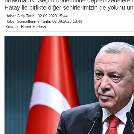
bırakmadık. Seçim döneminde depremzedelere be
Hatay ile birlikte diğer şehirlerimizin de yolunu un
Haber Giriş Tarihi: 02.09.2023 15:44
Haber Güncellenme Tarihi: 02.09.2023 18:44
Kaynak: Haber Merkezi