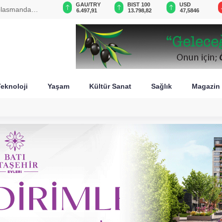
GAU/TRY
BIST 100
USD
EUR
diri yayımlandı
6.497,91
13.798,82
47,5846
54,9571
eknoloji
Yaşam
Kültür Sanat
Sağlık
Magazin