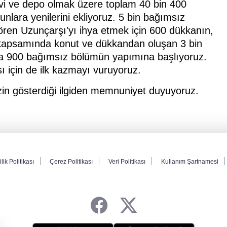
vi ve depo olmak üzere toplam 40 bin 400
lara yenilerini ekliyoruz. 5 bin bağımsız
ören Uzunçarşı'yı ihya etmek için 600 dükkanın,
kapsamında konut ve dükkandan oluşan 3 bin
da 900 bağımsız bölümün yapımına başlıyoruz.
ı için de ilk kazmayı vuruyoruz.
in gösterdiği ilgiden memnuniyet duyuyoruz.
ilik Politikası
Çerez Politikası
Veri Politikası
Kullanım Şartnamesi