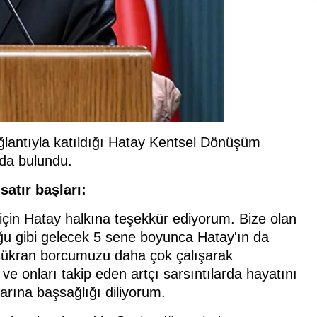
lantıyla katıldığı Hatay Kentsel Dönüşüm
rda bulundu.
atır başları:
için Hatay halkına teşekkür ediyorum. Bize olan
uğu gibi gelecek 5 sene boyunca Hatay'ın da
 şükran borcumuzu daha çok çalışarak
e onları takip eden artçı sarsıntılarda hayatını
arına başsağlığı diliyorum.