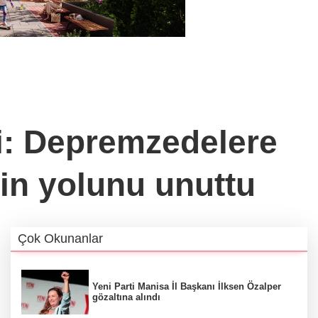
ki: Depremzedelere
zin yolunu unuttu
Çok Okunanlar
Yeni Parti Manisa İl Başkanı İlksen Özalper
gözaltına alındı