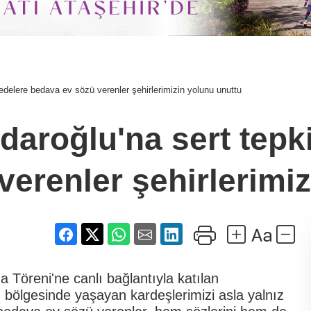
edelere bedava ev sözü verenler şehirlerimizin yolunu unuttu
daroğlu'na sert tep
erenler şehirlerimi
Töreni'ne canlı bağlantıyla katılan
ölgesinde yaşayan kardeşlerimizi asla yalnız