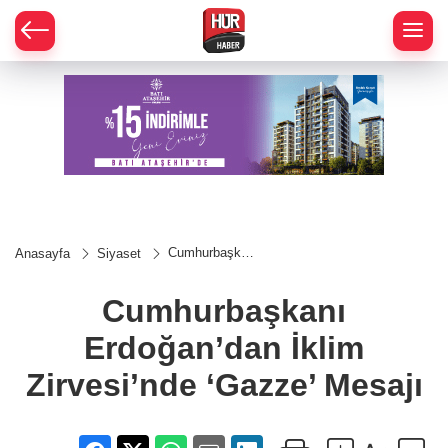
Cumhurbaşkanı
Anasayfa
Siyaset
Erdoğan’dan
İklim
Zirvesi’nde
Cumhurbaşkanı
‘Gazze’ Mesajı
Erdoğan’dan İklim
Zirvesi’nde ‘Gazze’ Mesajı