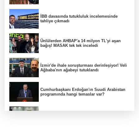
İBB davasında tutukluluk incelemesinde
tahliye çıkmadı
Ünlülerden AHBAP'a 14 milyon TL'yi aşan
bağış! MASAK tek tek inceledi
İzmir'de ihale soruşturması derinleşiyor! Veli
Ağbaba'nın ağabeyi tutuklandı
Cumhurbaşkanı Erdoğan'ın Suudi Arabistan
programında hangi temaslar var?
MGK toplantısı sona erdi, 8 maddelik bildiri
yayımlandı
MGK Cumhurbaşkanlığı Külliyesi'nde kritik