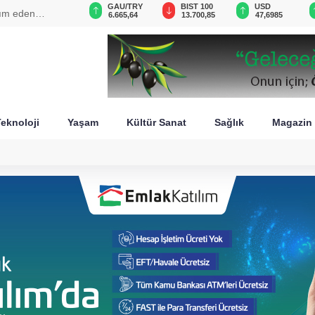
GAU/TRY
BIST 100
USD
EUR
tarihi bir
6.665,64
13.700,85
47,6985
55,1561
eknoloji
Yaşam
Kültür Sanat
Sağlık
Magazin