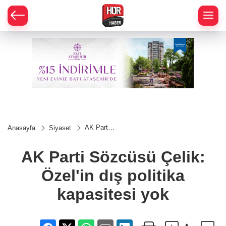
AK Parti
Anasayfa
Siyaset
Sözcüsü
Çelik:
Özel'in
AK Parti Sözcüsü Çelik:
dış
politika
Özel'in dış politika
kapasitesi
yok
kapasitesi yok