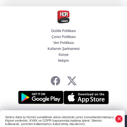
Türk isim başkan yardımcısı oldu
MGK toplanıyor: Ana gündem Terörsüz
Türkiye
Gizlilik Politikası
Çerez Politikası
MGK toplantısı sona erdi, 8 maddelik bildiri
Veri Politikası
yayımlandı
Kullanım Şartnamesi
Künye
İletişim
Şehit aileleri ve gazilerin haklarına ilişkin
kanun teklifi, TBMM Milli Savunma
Komisyonunda kabul edildi
HABER YAZILIMI
ve TURKTICARET.NET projesidir Copyright© 2006-2026
Sizlere daha iyi hizmet sunabilmek adına sitemizde çerez konumlandırmaktayız.
Tüm hakları saklıdır.
Kişisel verileriniz, KVKK ve GDPR kapsamında toplanıp işlenir. Sitemizi
kullanarak, çerezleri kullanmamızı kabul etmiş olacaksınız.