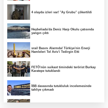
4 olayda izleri var! ''Ay Grubu'' çökertildi
Heybeliada'da Deniz Harp Okulu çatısında
yangın çıktı
srail Basını Alarmda! Türkiye'nin Enerji
Hamleleri Tel Aviv'i Tedirgin Etti
FETÖ'nün suikast timindeki terörist Burkay
Karatepe tutuklandı
İBB davasında tutukluluk incelemesinde
tahliye çıkmadı
Dünya devinde üst düzey görev değişimi!