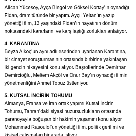
Alican Yücesoy, Ayça Bingöl ve Göksel Kortay’ın oynadığı
Fidan, dram türünde bir yapım. Ayçıl Yeltan’ın yazıp
yönettiği film, 13 yaşındaki Fidan’ın hayatının dönüm
noktasındaki kararlarını ve karşılaştığı zorlukları anlatıyor.
4. KARANTİNA
Beyza Alkoç’un aynı adlı eserinden uyarlanan Karantina,
bir cinayet soruşturmasının ortasında birbirine yakınlaşan
iki gencin hikayesini konu alıyor. Başrollerinde Demirhan
Demircioğlu, Meltem Akçöl ve Onur Bay’ın oynadığı filmin
yönetmenliğini Ahmet Topuz üstleniyor.
5. KUTSAL İNCİRİN TOHUMU
Almanya, Fransa ve İran ortak yapımı Kutsal İncirin
Tohumu, Tahran’daki siyasi huzursuzlukların ortasında
paranoyayla boğuşan bir hakimin yaşamını konu alıyor.
Mohammad Rasoulof’un yönettiği film, politik gerilimi ve
kişisel çatışmaları bir arada işliyor.