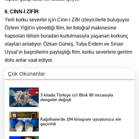
6. CİNN-İ ZİFİR
Yerli korku severler için Cinn-i Zifir izleyicilerle buluşuyor.
Özlem Yiğit’in yönettiği film, bir fotoğraf makinesine
hapsolan iblisin buradan kurtulmasıyla yaşanan korkunç
olayları anlatıyor. Özkan Güneş, Tuba Erdem ve Sinan
Uysal’ın başrollerini paylaştığı film, korku severlere gerilim
dolu anlar vaat ediyor.
Çok Okunanlar
3 kıtada Türkiye izi! Blok 80 imzasıyla
dengeler değişti
Kağıthane'de 104 kilogram uyuşturucu ele
geçirildi