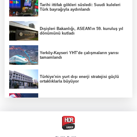
Tarihi ittifak gökleri süsledi: Suudi kuleleri
Türk bayrağıyla aydınlandı
Dışişleri Bakanlığı, ASEAN'ın 59. kuruluş yıl
dönümünü kutladı
Yerköy-Kayseri YHT'de çalışmaların yarısı
tamamlandı
Türkiye'nin yurt dışı enerji stratejisi güçlü
ortaklıklarla büyüyor
"Uzay"a ayrılan AR-GE bütçesi 107 kat arttı
Terörsüz Türkiye yasa teklifi Komisyon'dan
geçti