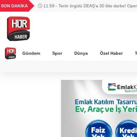
UYU
GEL
TND
BGN
SON DAKİKA
11:59 - Terör örgütü DEAŞ'a 30 ilde darbe! Op
58
1,1825
18,2413
16,2359
27,9743
görüntüleri paylaşıldı
Gündem
Spor
Dünya
Özel Haber
T