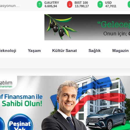
VND
GAU/TRY
BIST 100
USD
erasyonun
0,0018
6.605,94
13.780,17
47,7011
eknoloji
Yaşam
Kültür Sanat
Sağlık
Magazin