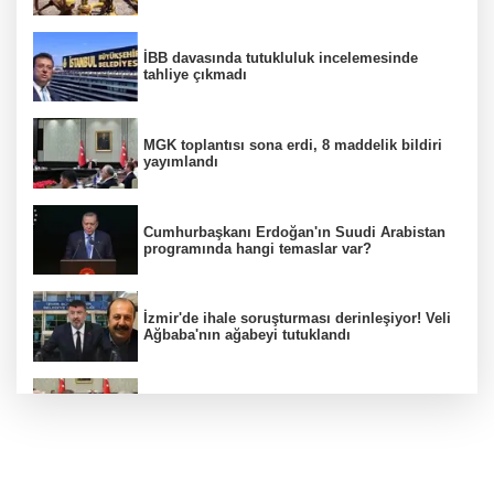
İBB davasında tutukluluk incelemesinde
tahliye çıkmadı
MGK toplantısı sona erdi, 8 maddelik bildiri
yayımlandı
Cumhurbaşkanı Erdoğan'ın Suudi Arabistan
programında hangi temaslar var?
İzmir'de ihale soruşturması derinleşiyor! Veli
Ağbaba'nın ağabeyi tutuklandı
MGK Cumhurbaşkanlığı Külliyesi'nde kritik
gündemle toplandı
Ünlülerden AHBAP'a 14 milyon TL'yi aşan