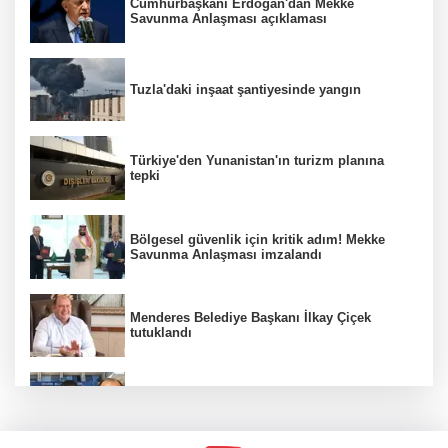
Cumhurbaşkanı Erdoğan'dan Mekke
Savunma Anlaşması açıklaması
Tuzla'daki inşaat şantiyesinde yangın
Türkiye'den Yunanistan'ın turizm planına
tepki
Bölgesel güvenlik için kritik adım! Mekke
Savunma Anlaşması imzalandı
Menderes Belediye Başkanı İlkay Çiçek
tutuklandı
Hür Ağbaba soruşturmasında MASAK para
hareketlerini inceledi