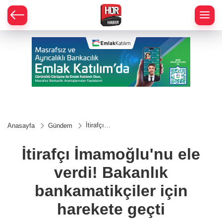
İtirafçı
Anasayfa
Gündem
İmamoğlu'nu
ele verdi!
Bakanlık
İtirafçı İmamoğlu'nu ele
bankamatikçiler
için harekete
verdi! Bakanlık
geçti
bankamatikçiler için
harekete geçti