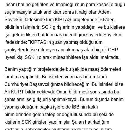
insanı haline getirilen ve İmamoğlu'nun para kasası olduğu
suçlamasıyla tutuklandıktan sonra itirafçı olan Adem
Soytekin ifadesinde tüm KİPTAŞ projelerinde İBB'den
bildirilen isimlerin SGK girişlerinin yapıldığını ve bu kişilere
işe gelmedikleri halde maaş ödendiğini söyledi. Soytekin
ifadesinde: "KİPTAŞ'ın şuan yapmış olduğu tüm
şantiyelerde işe gitmeyen ancak maaş alan birçok CHP
üyesi kişi SGK'lı olarak müteahhitlere işe aldırılmaktadır.
Benim yaptığım projelerde de bu şekilde maaş ödemeleri
tarafıma yaptırıldı. Bu isimleri ve maaş bordrolarını
Cumhuriyet Başsavcılığınıza bildireceğim. Bu isimleri bize
Ali KURT bildirmekteydi. Onun bildirmesi sonrasında bu
şahısların işe girişleri yapılmaktaydı. Bunun dışında benim
yapmış olduğum başka işlere de İBB'nin farklı
birimlerinden gelen talepler doğrultusunda bu şekilde
kişilerin SGK girişleri yapılmıştır. Şu an hatırladığım
kadarıyla Bahçelievler muhtarının kızı veya eşi bizim