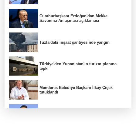
Cumhurbaşkanı Erdoğan'dan Mekke
Savunma Anlaşması açıklaması
Tuzla'daki inşaat şantiyesinde yangın
Türkiye'den Yunanistan'ın turizm planına
tepki
Menderes Belediye Başkanı İlkay Çiçek
tutuklandı
Bakan Yumaklı duyurdu! Çiftçilere ödemeler
bugün yapılıyor
Hür Ağbaba soruşturmasında MASAK para