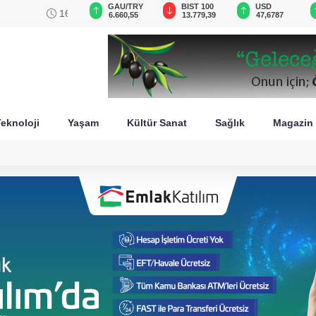
GAU/TRY
BIST 100
USD
EUR
sini füzeyle
6.660,55
13.779,39
47,6787
55,1254
eknoloji
Yaşam
Kültür Sanat
Sağlık
Magazin