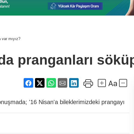
a var mıyız?
da pranganları sökü
uşmada; '16 Nisan'a bileklerimizdeki prangayı