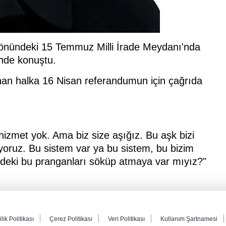
ı önündeki 15 Temmuz Milli İrade Meydanı'nda
inde konuştu.
 halka 16 Nisan referandumun için çağrıda
, hizmet yok. Ama biz size aşığız. Bu aşk bizi
ıyoruz. Bu sistem var ya bu sistem, bu bizim
izdeki bu pranganları söküp atmaya var mıyız?"
ilik Politikası
Çerez Politikası
Veri Politikası
Kullanım Şartnamesi