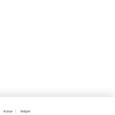
hareketlerini inceledi
Bakan Gürlek: Kanunda şehitleri incitecek
düzenleme yok
Piyasalarda haftanın kazandıranları belli oldu
Künye
İletişim