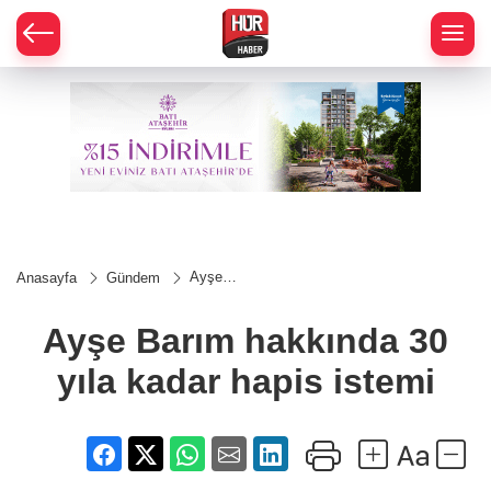
Ayşe
Anasayfa
Gündem
Barım
hakkında
30 yıla
Ayşe Barım hakkında 30
kadar
hapis
yıla kadar hapis istemi
istemi