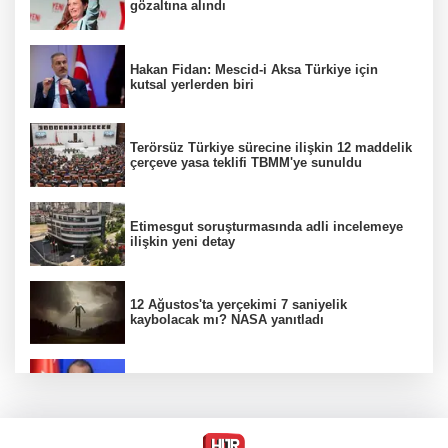
gözaltına alındı
Hakan Fidan: Mescid-i Aksa Türkiye için
kutsal yerlerden biri
Terörsüz Türkiye sürecine ilişkin 12 maddelik
çerçeve yasa teklifi TBMM'ye sunuldu
Etimesgut soruşturmasında adli incelemeye
ilişkin yeni detay
12 Ağustos'ta yerçekimi 7 saniyelik
kaybolacak mı? NASA yanıtladı
AK Parti Sözcüsü Ömer Çelik 2 yıllık süreçte
kritik aşamaya gelindiğini açıkladı