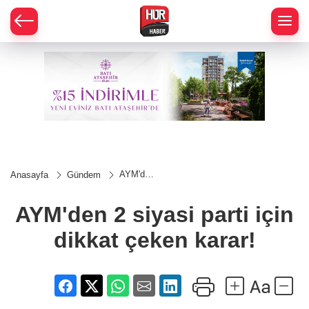
AYM'den
Anasayfa
Gündem
2 siyasi
parti için
dikkat
AYM'den 2 siyasi parti için
çeken
karar!
dikkat çeken karar!