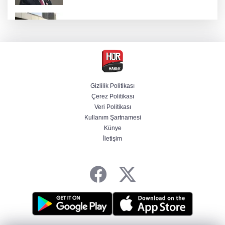
Türkiye'den Yunanistan'ın turizm planına
tepki
Derin taarruz, yüksek hassasiyet! Bayraktar
AKINCI TİHA TOLUN P ile vurdu
Gizlilik Politikası
Çerez Politikası
Menderes Belediye Başkanı İlkay Çiçek
Veri Politikası
tutuklandı
Kullanım Şartnamesi
Künye
İletişim
Hür Ağbaba soruşturmasında MASAK para
hareketlerini inceledi