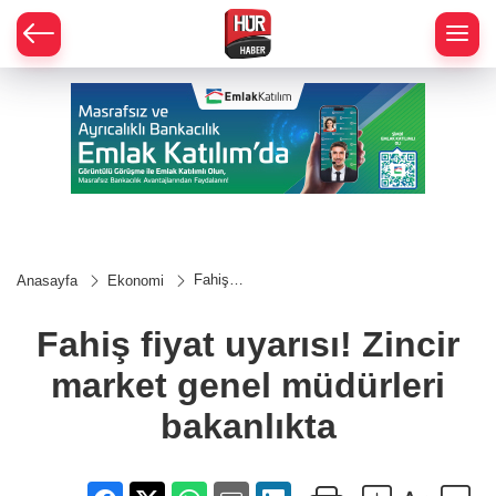
Fahiş
Anasayfa
Ekonomi
fiyat
uyarısı!
Zincir
Fahiş fiyat uyarısı! Zincir
market
genel
market genel müdürleri
müdürleri
bakanlıkta
bakanlıkta