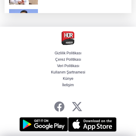
Bakan Yumaklı duyurdu! Çiftçilere ödemeler
bugün yapılıyor
Hür Ağbaba soruşturmasında MASAK para
hareketlerini inceledi
Gizlilik Politikası
Çerez Politikası
Bakan Gürlek: Kanunda şehitleri incitecek
Veri Politikası
düzenleme yok
Kullanım Şartnamesi
Künye
İletişim
Piyasalarda haftanın kazandıranları belli oldu