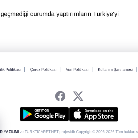
geçmediği durumda yaptırımların Türkiye'yi
ilik Politikası
Çerez Politikası
Veri Politikası
Kullanım Şartnamesi
 YAZILIMI
ve TURKTICARET.NET projesidir Copyright© 2006-2026 Tüm hakları sak