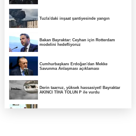
Tuzla'daki inşaat şantiyesinde yangın
Bakan Bayraktar: Ceyhan için Rotterdam
modelini hedefliyoruz
Cumhurbaşkanı Erdoğan'dan Mekke
Savunma Anlaşması açıklaması
Derin taarruz, yüksek hassasiyet! Bayraktar
AKINCI TİHA TOLUN P ile vurdu
Bölgesel güvenlik için kritik adım! Mekke
Savunma Anlaşması imzalandı
Ankara'da "değnekçilik" operasyonu: 10