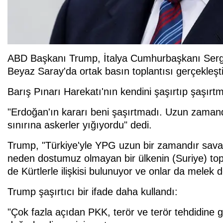
ABD Başkanı Trump, İtalya Cumhurbaşkanı Sergio 
Beyaz Saray'da ortak basın toplantısı gerçekleşti
Barış Pınarı Harekatı'nın kendini şaşırtıp şaşır
"Erdoğan'ın kararı beni şaşırtmadı. Uzun zamand
sınırına askerler yığıyordu" dedi.
Trump, "Türkiye'yle YPG uzun bir zamandır savaş
neden dostumuz olmayan bir ülkenin (Suriye) to
de Kürtlerle ilişkisi bulunuyor ve onlar da melek de
Trump şaşırtıcı bir ifade daha kullandı:
"Çok fazla açıdan PKK, terör ve terör tehdidine