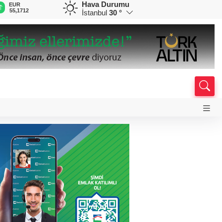
Hava Durumu
EUR
GBP
CHF
CAD
R
55,1712
64,3947
59,0392
34,1982
0
İstanbul
30 °