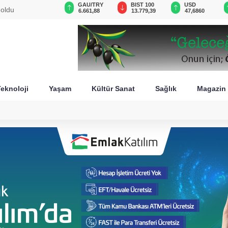
VND
GAU/TRY
BIST 100
USD
 oldu
0,0018
6.661,88
13.779,39
47,6860
eknoloji
Yaşam
Kültür Sanat
Sağlık
Magazin